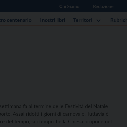
Chi Siamo
Redazione
stro centenario
I nostri libri
Territori
Rubric
ettimana fa al termine delle Festività del Natale
e. Assai ridotti i giorni di carnevale. Tuttavia è
rere del tempo, sui tempi che la Chiesa propone nel