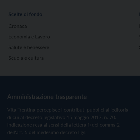
Scelte di fondo
Cronaca
Economia e Lavoro
Salute e benessere
Scuola e cultura
Amministrazione trasparente
Vita Trentina percepisce i contributi pubblici all'editoria
di cui al decreto legislativo 15 maggio 2017, n. 70.
Indicazione resa ai sensi della lettera f) del comma 2
dell'art. 5 del medesimo decreto Lgs.