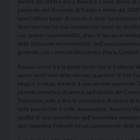
partire dal 2000 e poi a Banco e Casez, prima di of
pastorale nel decanato di Fondo e infine dal 2009
quest'ultima luogo di nascita e dove ha maturato
Severino non ha mai considerato come un declino,
con grosse responsabilità, dopo la laurea in teolog
delle istituzioni ecclesiastiche, nell'associazionismo
generale con i vescovi Alessandro Maria Gottardi 
Amava vivere fra la gente tanto che si trattasse d
speso molti anni della vita nel quartiere di San Gi
lungo e in largo durante il suo servizio pastoral
periodo frenetico di lavoro, nell'ambito dei Conve
Tridentino, vale a dire le assemblee di sintesi di 
nelle parrocchie e nelle associazioni, Severino Visi
qualità di vice-presidente dell'assemblea sinodale
don Valentino Felicetti ed un componente della p