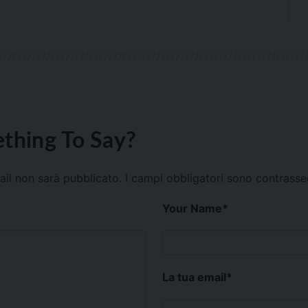
thing To Say?
mail non sarà pubblicato.
I campi obbligatori sono contrass
Your Name
*
La tua email
*