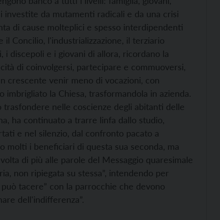
ono banco a tutti i livelli: famiglia, giovani,
 investite da mutamenti radicali e da una crisi
nta di cause molteplici e spesso interdipendenti
 Concilio, l'industrializzazione, il terziario
 i discepoli e i giovani di allora, ricordano la
pacità di coinvolgersi, partecipare e commuoversi,
 un crescente venir meno di vocazioni, con
 imbrigliato la Chiesa, trasformandola in azienda.
 trasfondere nelle coscienze degli abitanti delle
a, ha continuato a trarre linfa dallo studio,
rtati e nel silenzio, dal confronto pacato a
o molti i beneficiari di questa sua seconda, ma
olta di più alle parole del Messaggio quaresimale
ria, non ripiegata su stessa”, intendendo per
n può tacere” con la parrocchie che devono
are dell'indifferenza”.