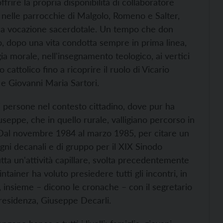
frire la propria disponibilità di collaboratore
 nelle parrocchie di Malgolo, Romeno e Salter,
 la vocazione sacerdotale. Un tempo che don
 dopo una vita condotta sempre in prima linea,
ia morale, nell'insegnamento teologico, ai vertici
 cattolico fino a ricoprire il ruolo di Vicario
e Giovanni Maria Sartori.
i persone nel contesto cittadino, dove pur ha
useppe, che in quello rurale, valligiano percorso in
e. Dal novembre 1984 al marzo 1985, per citare un
gni decanali e di gruppo per il XIX Sinodo
tutta un'attività capillare, svolta precedentemente
ntainer ha voluto presiedere tutti gli incontri, in
, insieme – dicono le cronache – con il segretario
residenza, Giuseppe Decarli.