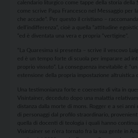
calendario liturgico come tappe della storia della 
come scrive Papa Francesco nel Messaggio per la 
che accade”. Per questo il cristiano – raccomanda 
dell'indifferenza”, cioè a quella “attitudine egoi
“ed è diventata una vera e propria “vertigine”.
“La Quaresima si presenta – scrive il vescovo Lui
ed è un tempo forte di scuola per imparare ad intr
proprio vissuto”. La conseguenza inevitabile è “un
estensione della propria impostazione altruistica di
Una testimonianza forte e coerente di vita in que
Visintainer, deceduto dopo una malattia relativam
distanza dalla morte di mons. Rogger e a sei anni 
di personaggi dal profilo straordinario, provenienti
quella di docenti di teologia i quali hanno continu
Visintainer se n'era tornato fra la sua gente in