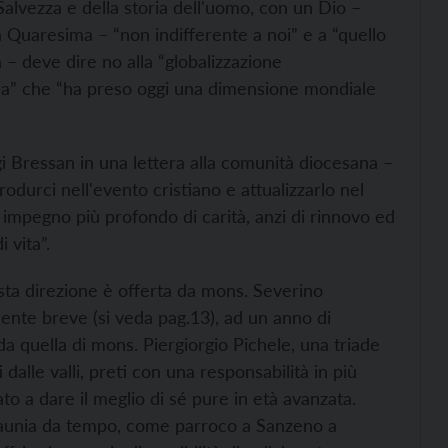
Salvezza e della storia dell'uomo, con un Dio –
Quaresima – “non indifferente a noi” e a “quello
– deve dire no alla “globalizzazione
stica” che “ha preso oggi una dimensione mondiale
gi Bressan in una lettera alla comunità diocesana –
odurci nell'evento cristiano e attualizzarlo nel
 impegno più profondo di carità, anzi di rinnovo ed
 vita”.
sta direzione è offerta da mons. Severino
ente breve (si veda pag.13), ad un anno di
da quella di mons. Piergiorgio Pichele, una triade
 dalle valli, preti con una responsabilità in più
ato a dare il meglio di sé pure in età avanzata.
 Anaunia da tempo, come parroco a Sanzeno a