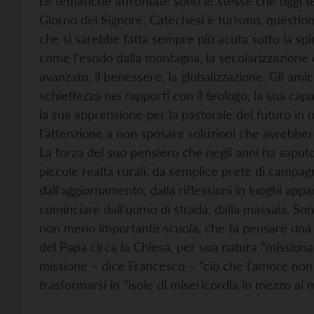
Le tematiche affrontate sono le stesse che oggi teng
Giorno del Signore, Catechesi e turismo, questioni
che si sarebbe fatta sempre più acuta sotto la spi
come l'esodo dalla montagna, la secolarizzazione e il
avanzato, il benessere, la globalizzazione. Gli amici,
schiettezza nei rapporti con il teologo, la sua ca
la sua apprensione per la pastorale del futuro in
l'attenzione a non sposare soluzioni che avrebbero
La forza del suo pensiero che negli anni ha saputo
piccole realtà rurali, da semplice prete di campagn
dall'aggiornamento, dalla riflessioni in luoghi appa
cominciare dall'uomo di strada, dalla massaia. Son
non meno importante scuola, che fa pensare una v
del Papa circa la Chiesa, per sua natura “missiona
missione – dice Francesco – “ciò che l'amore no
trasformarsi in “isole di misericordia in mezzo al m