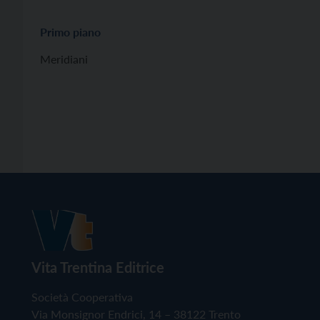
Primo piano
Meridiani
Vita Trentina Editrice
Società Cooperativa
Via Monsignor Endrici, 14 – 38122 Trento