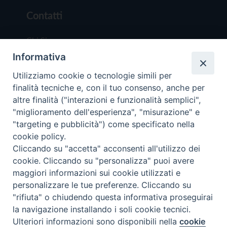
Contatti
Chi Siamo
Informativa
Redazione
Scrivici
Utilizziamo cookie o tecnologie simili per
finalità tecniche e, con il tuo consenso, anche per
altre finalità ("interazioni e funzionalità semplici",
"miglioramento dell'esperienza", "misurazione" e
"targeting e pubblicità") come specificato nella
cookie policy.
Copyright © 2019 - Tutti i diritti riservati - Vit
Cliccando su "accetta" acconsenti all'utilizzo dei
Trentina Editrice
cookie. Cliccando su "personalizza" puoi avere
maggiori informazioni sui cookie utilizzati e
Privacy Policy
personalizzare le tue preferenze. Cliccando su
Torna all'inizi
"rifiuta" o chiudendo questa informativa proseguirai
la navigazione installando i soli cookie tecnici.
Ulteriori informazioni sono disponibili nella
cookie
Preferenze Cookie