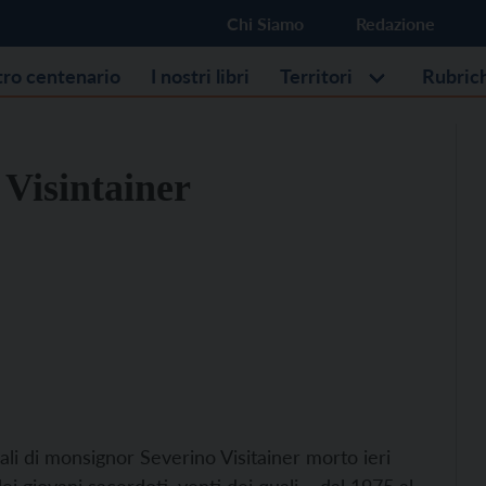
Chi Siamo
Redazione
stro centenario
I nostri libri
Territori
Rubric
 Visintainer
li di monsignor Severino Visitainer morto ieri