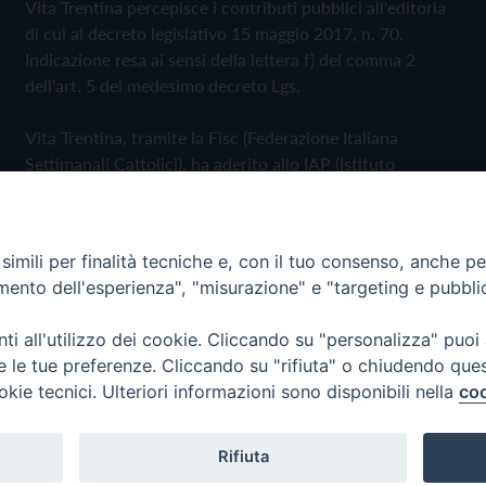
Vita Trentina percepisce i contributi pubblici all'editoria
di cui al decreto legislativo 15 maggio 2017, n. 70.
Indicazione resa ai sensi della lettera f) del comma 2
dell'art. 5 del medesimo decreto Lgs.
Vita Trentina, tramite la Fisc (Federazione Italiana
Settimanali Cattolici), ha aderito allo IAP (Istituto
dell'Autodisciplina Pubblicitaria) accettando il Codice di
Autodisciplina della Comunicazione Commerciale
imili per finalità tecniche e, con il tuo consenso, anche per 
Privacy Policy
Cookie Policy
amento dell'esperienza", "misurazione" e "targeting e pubbli
i all'utilizzo dei cookie. Cliccando su "personalizza" puoi
 Trentina Editrice
re le tue preferenze. Cliccando su "rifiuta" o chiudendo que
okie tecnici. Ulteriori informazioni sono disponibili nella
coo
Rifiuta