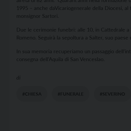
all’età di 82 anni. Quarant’anni nella formazione d
1995 – anche daVicariogenerale della Diocesi, al 
monsignor Sartori.
Due le cerimonie funebri: alle 10, in Cattedrale a 
Romeno. Seguirà la sepoltura a Salter, suo paese
In sua memoria recuperiamo un passaggio dell’inte
consegna dell’Aquila di San Venceslao.
di
#CHIESA
#FUNERALE
#SEVERINO