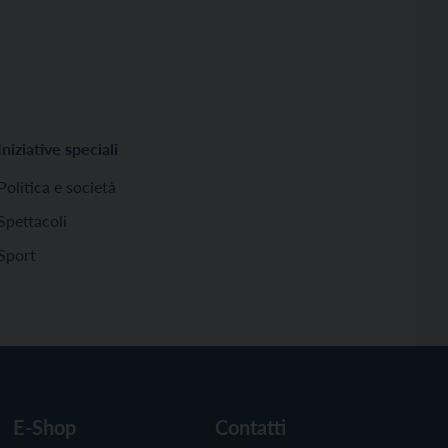
Iniziative speciali
Politica e società
Spettacoli
Sport
E-Shop
Contatti