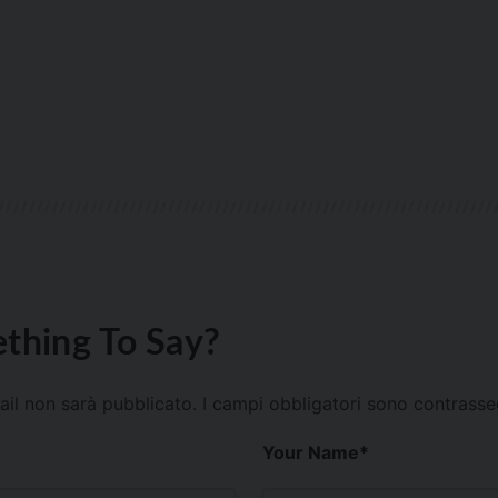
thing To Say?
mail non sarà pubblicato.
I campi obbligatori sono contrass
Your Name
*