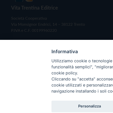
Vita Trentina Editrice
Società Cooperativa
Via Monsignor Endrici, 14 – 38122 Trento
P.IVA e C.F. 00199960220
Informativa
Utilizziamo cookie o tecnologie s
funzionalità semplici", "miglior
cookie policy.
Cliccando su "accetta" acconsent
Copyright © 2019 - Tutti i diritti riservati - Vita
cookie utilizzati e personalizza
navigazione installando i soli co
Privacy Policy
Personalizza