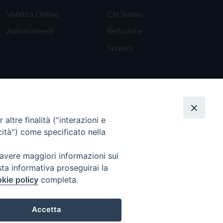
Vendita Online
Chi Siamo
Abbonamenti
Redazione
Scrivici
altre finalità ("interazioni e
cità") come specificato nella
 avere maggiori informazioni sui
sta informativa proseguirai la
kie policy
completa.
Torna all'inizio
Accetta