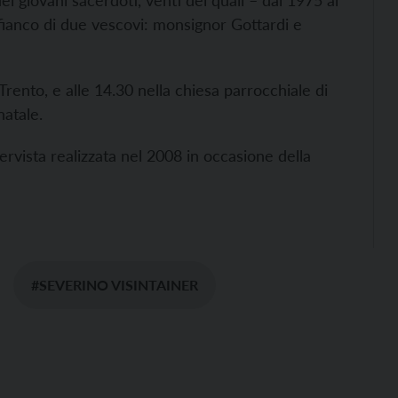
ei giovani sacerdoti, venti dei quali – dal 1975 al
fianco di due vescovi: monsignor Gottardi e
Trento, e alle 14.30 nella chiesa parrocchiale di
 natale.
rvista realizzata nel 2008 in occasione della
#SEVERINO VISINTAINER