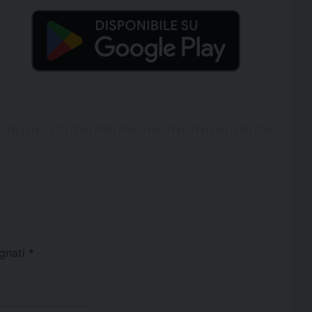
egnati
*