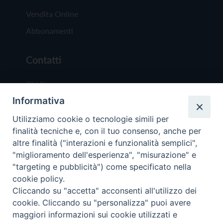
Vendita Online
Abbonamenti
Contatti
Chi Siamo
Informativa
Redazione
Scrivici
Utilizziamo cookie o tecnologie simili per
finalità tecniche e, con il tuo consenso, anche per
altre finalità ("interazioni e funzionalità semplici",
"miglioramento dell'esperienza", "misurazione" e
"targeting e pubblicità") come specificato nella
cookie policy.
Copyright © 2019 - Tutti i diritti riservati - Vit
Cliccando su "accetta" acconsenti all'utilizzo dei
Trentina Editrice
cookie. Cliccando su "personalizza" puoi avere
maggiori informazioni sui cookie utilizzati e
Privacy Policy