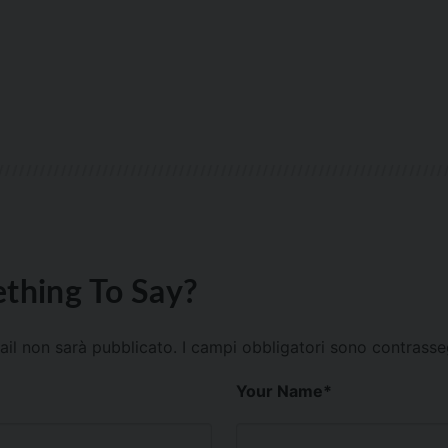
thing To Say?
mail non sarà pubblicato.
I campi obbligatori sono contrass
Your Name
*