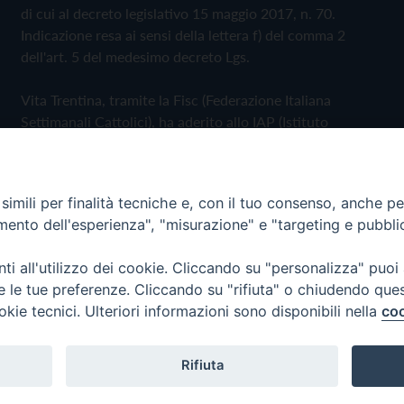
di cui al decreto legislativo 15 maggio 2017, n. 70.
Indicazione resa ai sensi della lettera f) del comma 2
dell'art. 5 del medesimo decreto Lgs.
Vita Trentina, tramite la Fisc (Federazione Italiana
Settimanali Cattolici), ha aderito allo IAP (Istituto
dell'Autodisciplina Pubblicitaria) accettando il Codice di
Autodisciplina della Comunicazione Commerciale
imili per finalità tecniche e, con il tuo consenso, anche per 
Privacy Policy
Cookie Policy
amento dell'esperienza", "misurazione" e "targeting e pubbli
i all'utilizzo dei cookie. Cliccando su "personalizza" puoi
 Trentina Editrice
re le tue preferenze. Cliccando su "rifiuta" o chiudendo que
okie tecnici. Ulteriori informazioni sono disponibili nella
coo
Rifiuta