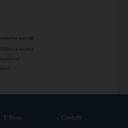
Iniziative speciali
Politica e società
Spettacoli
Sport
E-Shop
Contatti