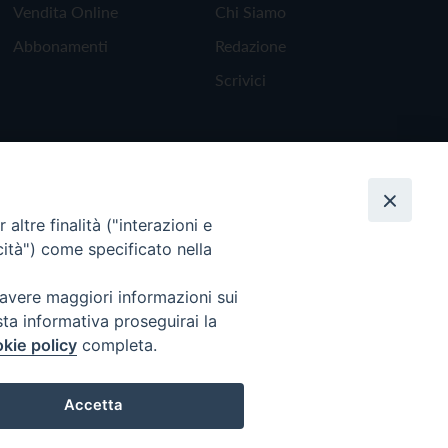
Vendita Online
Chi Siamo
Abbonamenti
Redazione
Scrivici
altre finalità ("interazioni e
cità") come specificato nella
 avere maggiori informazioni sui
sta informativa proseguirai la
kie policy
completa.
Torna all'inizio
Accetta