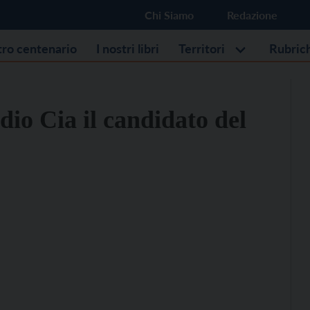
Chi Siamo
Redazione
stro centenario
I nostri libri
Territori
Rubric
dio Cia il candidato del