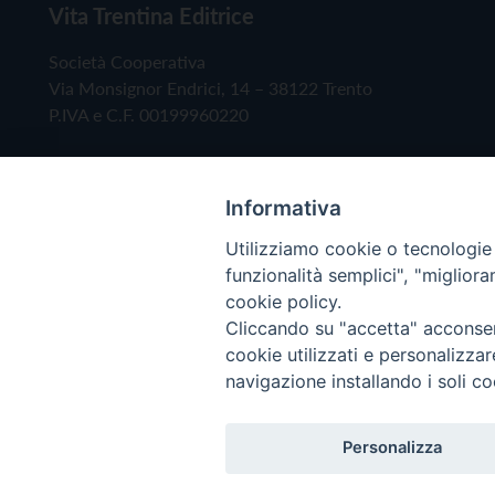
Vita Trentina Editrice
Società Cooperativa
Via Monsignor Endrici, 14 – 38122 Trento
P.IVA e C.F. 00199960220
Informativa
Utilizziamo cookie o tecnologie s
funzionalità semplici", "miglior
cookie policy.
Cliccando su "accetta" acconsent
Copyright © 2019 - Tutti i diritti riservati - Vita
cookie utilizzati e personalizza
navigazione installando i soli co
Privacy Policy
Personalizza