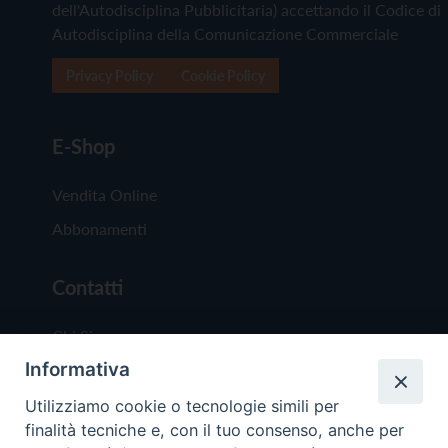
dell'Autodisciplina Pubblicitaria) accettando il Codice di
Autodisciplina della Comunicazione Commerciale
Privacy Policy
Cookie Policy
E-Shop
Vendita Online
Abbonamenti
Contatti
Chi Siamo
Informativa
Redazione
Scrivici
Utilizziamo cookie o tecnologie simili per
finalità tecniche e, con il tuo consenso, anche per