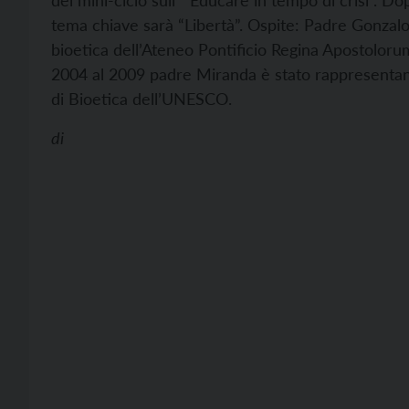
del mini-ciclo sull’ “Educare in tempo di crisi”.
Dop
tema chiave sarà “Libertà”.
Ospite: Padre Gonzalo
bioetica dell’Ateneo Pontificio Regina Apostolor
2004 al 2009 padre Miranda è stato rappresentan
di Bioetica dell’UNESCO.
di