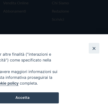
Vendita Online
Chi Siamo
Abbonamenti
Redazione
Scrivici
altre finalità ("interazioni e
cità") come specificato nella
 avere maggiori informazioni sui
sta informativa proseguirai la
kie policy
completa.
Torna all'inizio
Accetta