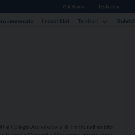
Chi Siamo
Redazione
stro centenario
I nostri libri
Territori
Rubric
0 al Collegio Arcivescovile di Trento nell’ambito