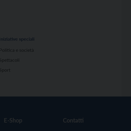
Iniziative speciali
Politica e società
Spettacoli
Sport
E-Shop
Contatti