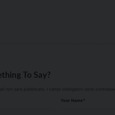
thing To Say?
mail non sarà pubblicato.
I campi obbligatori sono contrass
Your Name
*