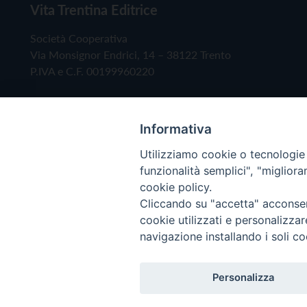
Vita Trentina Editrice
Società Cooperativa
Via Monsignor Endrici, 14 – 38122 Trento
P.IVA e C.F. 00199960220
Informativa
Utilizziamo cookie o tecnologie s
funzionalità semplici", "miglior
cookie policy.
Cliccando su "accetta" acconsent
Copyright © 2019 - Tutti i diritti riservati - Vita
cookie utilizzati e personalizza
navigazione installando i soli co
Privacy Policy
Personalizza