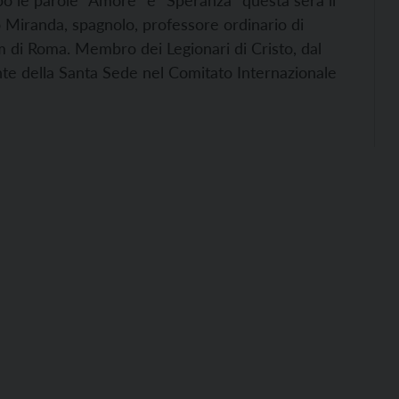
o le parole “Amore” e “Speranza” questa sera il
 Miranda, spagnolo, professore ordinario di
um di Roma.
Membro dei Legionari di Cristo, dal
te della Santa Sede nel Comitato Internazionale