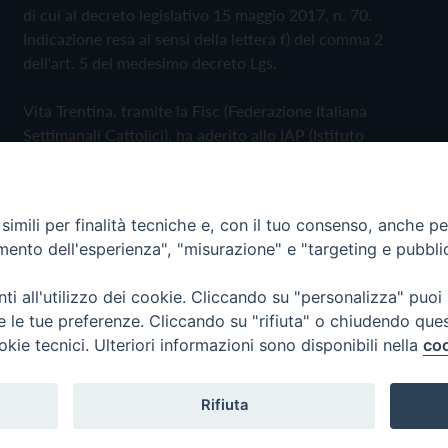
di cui al decreto legislativo 15 maggio 2017, n. 70.
Indicazione resa ai sensi della lettera f) del comma 2
dell'art. 5 del medesimo decreto Lgs.
Vita Trentina, tramite la Fisc (Federazione Italiana
Settimanali Cattolici), ha aderito allo IAP (Istituto
dell'Autodisciplina Pubblicitaria) accettando il Codice di
Autodisciplina della Comunicazione Commerciale
imili per finalità tecniche e, con il tuo consenso, anche per 
Privacy Policy
Cookie Policy
amento dell'esperienza", "misurazione" e "targeting e pubbli
i all'utilizzo dei cookie. Cliccando su "personalizza" puoi
 Trentina Editrice
re le tue preferenze. Cliccando su "rifiuta" o chiudendo que
okie tecnici. Ulteriori informazioni sono disponibili nella
coo
Rifiuta