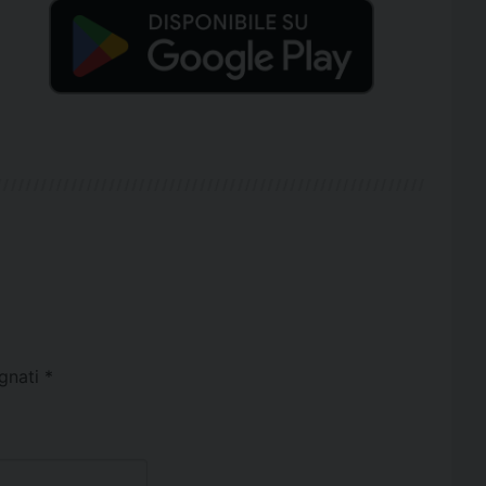
egnati
*