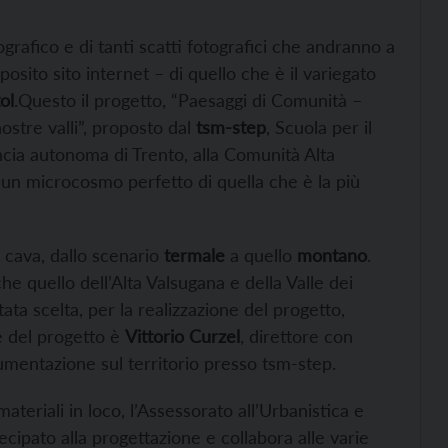
ografico e di tanti scatti fotografici che andranno a
osito sito internet – di quello che è il variegato
ol
.Questo il progetto, “Paesaggi di Comunità –
ostre valli”, proposto dal
tsm-step
, Scuola per il
ncia autonoma di Trento, alla Comunità Alta
a un microcosmo perfetto di quella che è la più
di cava, dallo scenario
termale
a quello
montano
.
e quello dell’Alta Valsugana e della Valle dei
ata scelta, per la realizzazione del progetto,
e del progetto è
Vittorio Curzel
, direttore con
cumentazione sul territorio presso tsm-step.
materiali in loco, l’Assessorato all’Urbanistica e
cipato alla progettazione e collabora alle varie