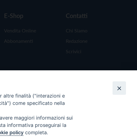
E-Shop
Contatti
Vendita Online
Chi Siamo
Abbonamenti
Redazione
Scrivici
altre finalità ("interazioni e
cità") come specificato nella
 avere maggiori informazioni sui
sta informativa proseguirai la
kie policy
completa.