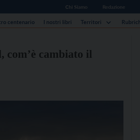
Chi Siamo
Redazione
stro centenario
I nostri libri
Territori
Rubric
, com’è cambiato il