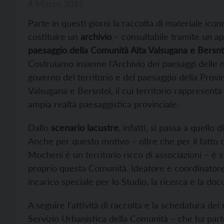
4 Marzo 2015
Parte in questi giorni la raccolta di materiale icon
costituire un
archivio
– consultabile tramite un app
paesaggio della Comunità Alta Valsugana e Bersnt
Costruiamo insieme l’Archivio dei paesaggi delle n
governo del territorio e del paesaggio della Provi
Valsugana e Bersntol, il cui territorio rappresent
ampia realtà paesaggistica provinciale.
Dallo
scenario lacustre
, infatti, si passa a quello 
Anche per questo motivo – oltre che per il fatto ch
Mocheni è un territorio ricco di associazioni – è st
proprio questa Comunità. Ideatore e coordinator
incarico speciale per lo Studio, la ricerca e la do
A seguire l’attività di raccolta e la schedatura dei 
Servizio Urbanistica della Comunità – che ha parte