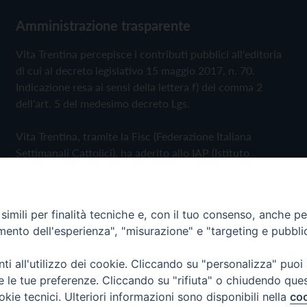
Amministrazione trasparente
Vita Trentina percepisce i contributi pubblici all'editoria
di cui al decreto legislativo 15 maggio 2017, n. 70.
Indicazione resa ai sensi della lettera f) del comma 2
dell'art. 5 del medesimo decreto Lgs.
Vita Trentina, tramite la Fisc (Federazione Italiana
Settimanali Cattolici), ha aderito allo IAP (Istituto
dell'Autodisciplina Pubblicitaria) accettando il Codice di
Autodisciplina della Comunicazione Commerciale
imili per finalità tecniche e, con il tuo consenso, anche per 
Privacy Policy
Cookie Policy
amento dell'esperienza", "misurazione" e "targeting e pubbli
i all'utilizzo dei cookie. Cliccando su "personalizza" puoi
 Trentina Editrice
re le tue preferenze. Cliccando su "rifiuta" o chiudendo que
okie tecnici. Ulteriori informazioni sono disponibili nella
coo