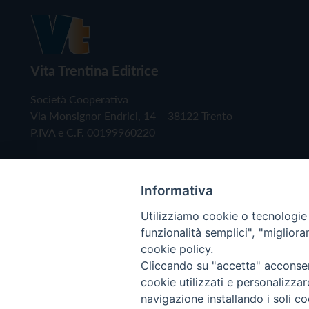
Vita Trentina Editrice
Società Cooperativa
Via Monsignor Endrici, 14 – 38122 Trento
P.IVA e C.F. 00199960220
Informativa
Utilizziamo cookie o tecnologie s
funzionalità semplici", "miglior
cookie policy.
Cliccando su "accetta" acconsent
Copyright © 2019 - Tutti i diritti riservati - Vita
cookie utilizzati e personalizza
navigazione installando i soli co