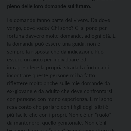
pieno delle loro domande sul futuro.
Le domande fanno parte del vivere. Da dove
vengo, dove vado? Chi sono? Ci si pone per
fortuna davvero molte domande, ad ogni età. E
la domanda può essere una guida, non è
sempre la risposta che dà indicazioni. Può
essere un aiuto per individuare ed
intraprendere la propria strada.
La fortuna di
incontrare queste persone mi ha fatto
riflettere molto anche sulle mie domande da
ex-giovane e da adulto che deve confrontarsi
con persone con meno
esperienza. E mi sono
resa conto che parlare con i figli degli altri è
più facile che con i propri. Non c’è un “ruolo”
da mantenere, quello genitoriale. Non c’è il
bisogno di essere “guida”. Si può ammettere di