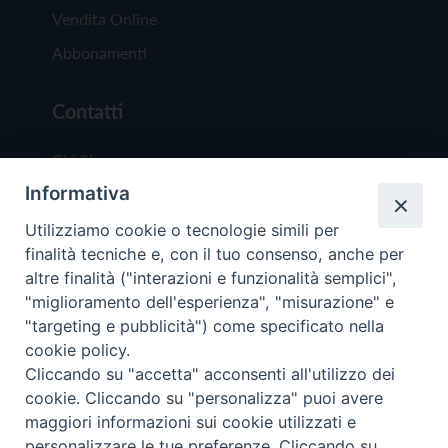
Vendita Online
Abbonamenti
Contatti
Chi Siamo
Informativa
Redazione
Scrivici
Utilizziamo cookie o tecnologie simili per
finalità tecniche e, con il tuo consenso, anche per
altre finalità ("interazioni e funzionalità semplici",
"miglioramento dell'esperienza", "misurazione" e
"targeting e pubblicità") come specificato nella
cookie policy.
Copyright © 2019 - Tutti i diritti riservati - Vit
Cliccando su "accetta" acconsenti all'utilizzo dei
Trentina Editrice
cookie. Cliccando su "personalizza" puoi avere
maggiori informazioni sui cookie utilizzati e
Privacy Policy
personalizzare le tue preferenze. Cliccando su