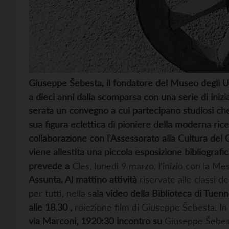
Giuseppe Šebesta, il fondatore del Museo degli Us
a dieci anni dalla scomparsa con una serie di ini
serata un convegno a cui partecipano studiosi che
sua figura eclettica di pioniere della moderna rice
collaborazione con l’Assessorato alla Cultura de
viene allestita una piccola esposizione bibliograf
prevede a
Cles, lunedì 9 marzo, l’inizio con la Me
Assunta. Al mattino attività
riservate alle classi d
per tutti, nella s
ala video della Biblioteca di Tuenn
alle 18.30 ,
roiezione film di Giuseppe Šebesta. In 
via Marconi, 1920:30 incontro su
Giuseppe Šebest