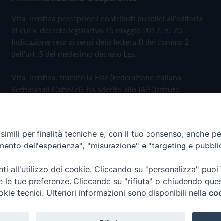
Vita Trentina percepisce i contributi pubblici all'editoria
di cui al decreto legislativo 15 maggio 2017, n. 70.
Indicazione resa ai sensi della lettera f) del comma 2
dell'art. 5 del medesimo decreto Lgs.
Vita Trentina, tramite la Fisc (Federazione Italiana
Settimanali Cattolici), ha aderito allo IAP (Istituto
dell'Autodisciplina Pubblicitaria) accettando il Codice di
Autodisciplina della Comunicazione Commerciale
imili per finalità tecniche e, con il tuo consenso, anche per 
Privacy Policy
Cookie Policy
amento dell'esperienza", "misurazione" e "targeting e pubbli
i all'utilizzo dei cookie. Cliccando su "personalizza" puoi
 Trentina Editrice
re le tue preferenze. Cliccando su "rifiuta" o chiudendo que
okie tecnici. Ulteriori informazioni sono disponibili nella
coo