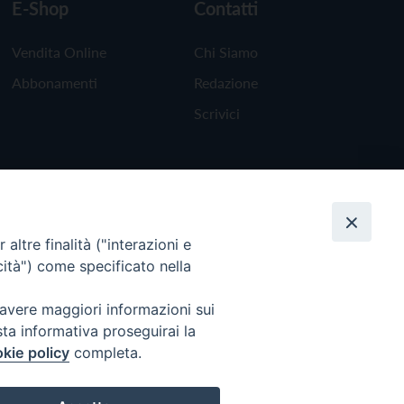
E-Shop
Contatti
Vendita Online
Chi Siamo
Abbonamenti
Redazione
Scrivici
altre finalità ("interazioni e
cità") come specificato nella
 avere maggiori informazioni sui
sta informativa proseguirai la
kie policy
completa.
Torna all'inizio