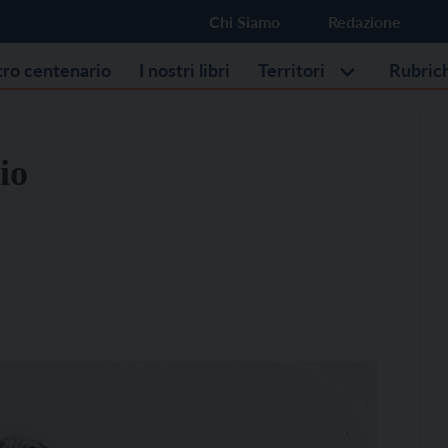
Chi Siamo
Redazione
stro centenario
I nostri libri
Territori
Rubric
io