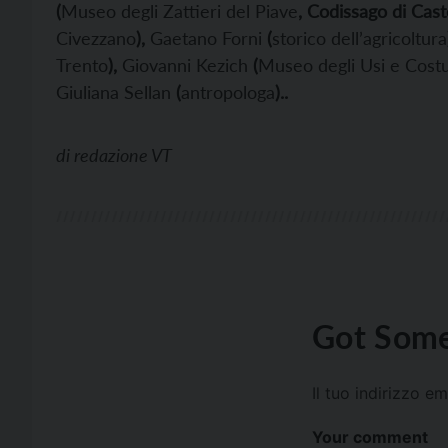
(
Museo degli Zattieri del Piave
, Codissago di Cast
Civezzano
),
Gaetano Forni
(
storico dell’agricoltura
Trento
),
Giovanni Kezich
(
Museo degli Usi e Costu
Giuliana Sellan
(
antropologa
)..
di
redazione VT
Got Some
Il tuo indirizzo e
Your comment