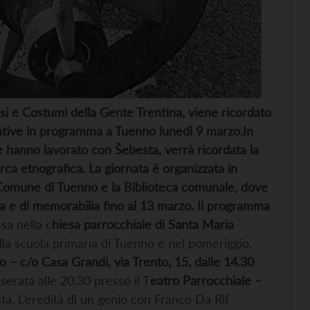
i e Costumi della Gente Trentina, viene ricordato
ziative in programma a Tuenno lunedì 9 marzo.In
 hanno lavorato con Šebesta, verrà ricordata la
rca etnografica. La giornata è organizzata in
l Comune di Tuenno e la Biblioteca comunale, dove
ica e di memorabilia fino al 13 marzo. Il programma
ssa nella c
hiesa parrocchiale di Santa Maria
ella scuola primaria di Tuenno e nel pomeriggio,
o – c/o Casa Grandi, via Trento, 15, dalle 14.30
serata alle 20.30 presso il T
eatro Parrocchiale –
a. L’eredità di un genio con
Franco Da Rif