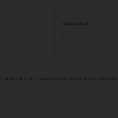
La tua email
*
e, email e sito web in questo browser per la prossima vol