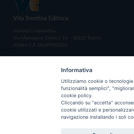
Vita Trentina Editrice
Società Cooperativa
Via Monsignor Endrici, 14 – 38122 Trento
P.IVA e C.F. 00199960220
Informativa
Utilizziamo cookie o tecnologie s
funzionalità semplici", "miglior
cookie policy.
Cliccando su "accetta" acconsent
Copyright © 2019 - Tutti i diritti riservati - Vita
cookie utilizzati e personalizza
navigazione installando i soli co
Privacy Policy