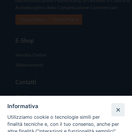
dell'Autodisciplina Pubblicitaria) accettando il Codice di
Autodisciplina della Comunicazione Commerciale
Privacy Policy
Cookie Policy
E-Shop
Vendita Online
Abbonamenti
Contatti
Chi Siamo
Informativa
Redazione
Scrivici
Utilizziamo cookie o tecnologie simili per
finalità tecniche e, con il tuo consenso, anche per
altre finalità ("interazioni e funzionalità semplici",