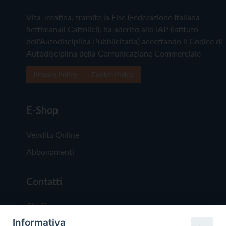
Vita Trentina, tramite la Fisc (Federazione Italiana
Settimanali Cattolici), ha aderito allo IAP (Istituto
dell'Autodisciplina Pubblicitaria) accettando il Codice di
Autodisciplina della Comunicazione Commerciale
Privacy Policy
Cookie Policy
E-Shop
Vendita Online
Abbonamenti
Contatti
Chi Siamo
Informativa
Redazione