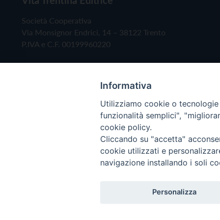
Società Cooperativa
Via Monsignor Endrici, 14 – 38122 Trento
P.IVA e C.F. 00199960220
Informativa
Utilizziamo cookie o tecnologie s
funzionalità semplici", "miglior
cookie policy.
Cliccando su "accetta" acconsent
Copyright © 2019 - Tutti i diritti riservati - Vita
cookie utilizzati e personalizza
navigazione installando i soli co
Privacy Policy
Personalizza