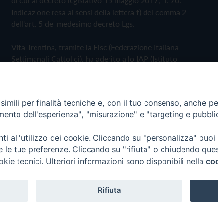
di cui al decreto legislativo 15 maggio 2017, n. 70.
Indicazione resa ai sensi della lettera f) del comma 2
dell'art. 5 del medesimo decreto Lgs.
Vita Trentina, tramite la Fisc (Federazione Italiana
Settimanali Cattolici), ha aderito allo IAP (Istituto
dell'Autodisciplina Pubblicitaria) accettando il Codice di
Autodisciplina della Comunicazione Commerciale
imili per finalità tecniche e, con il tuo consenso, anche per 
Privacy Policy
Cookie Policy
amento dell'esperienza", "misurazione" e "targeting e pubbli
i all'utilizzo dei cookie. Cliccando su "personalizza" puoi
 Trentina Editrice
re le tue preferenze. Cliccando su "rifiuta" o chiudendo que
okie tecnici. Ulteriori informazioni sono disponibili nella
coo
Rifiuta