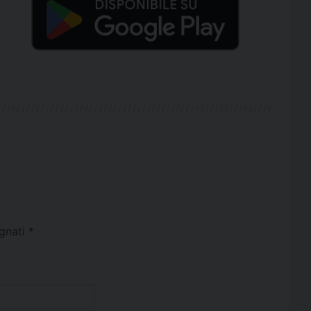
egnati
*