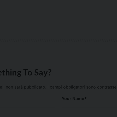
thing To Say?
mail non sarà pubblicato.
I campi obbligatori sono contrass
Your Name
*