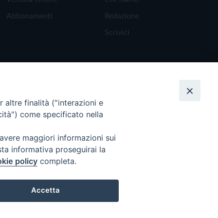
Abbonamenti
Redazione
Scrivici
altre finalità ("interazioni e
cità") come specificato nella
 avere maggiori informazioni sui
sta informativa proseguirai la
kie policy
completa.
Torna all'inizio
Accetta
Preferenze Cookie