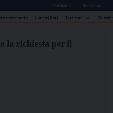
Chi Siamo
Redazione
stro centenario
I nostri libri
Territori
Rubric
la richiesta per il