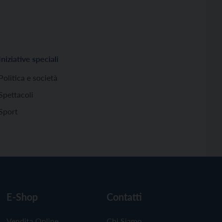
Iniziative speciali
Politica e società
Spettacoli
Sport
E-Shop
Contatti
Vendita Online
Chi Siamo