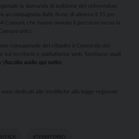
regionale la domanda di indizione del referendum
a va accompagnata dalle firme di almeno il 15 per
54 Comuni, che hanno avviato il percorso verso la
i Comuni unici.
ione consapevole dei cittadini il Consorzio dei
e sul territorio e piattaforme web. Sentiamo quali
 (
Ascolta audio qui sotto
)
e sono dedicati alle modifiche alla legge regionale
LITICA
#TERRITORIO