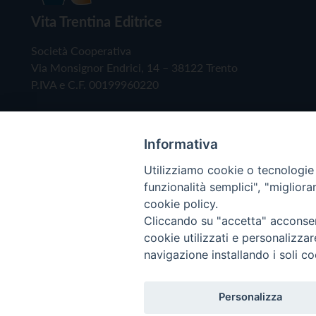
Vita Trentina Editrice
Società Cooperativa
Via Monsignor Endrici, 14 – 38122 Trento
P.IVA e C.F. 00199960220
Informativa
Utilizziamo cookie o tecnologie s
funzionalità semplici", "miglior
cookie policy.
Cliccando su "accetta" acconsent
Copyright © 2019 - Tutti i diritti riservati - Vita
cookie utilizzati e personalizza
navigazione installando i soli co
Privacy Policy
Personalizza