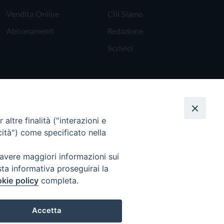
Vendita Online
Chi Siamo
Abbonamenti
Redazione
Scrivici
altre finalità ("interazioni e
cità") come specificato nella
 avere maggiori informazioni sui
sta informativa proseguirai la
kie policy
completa.
Torna all'inizio
Accetta