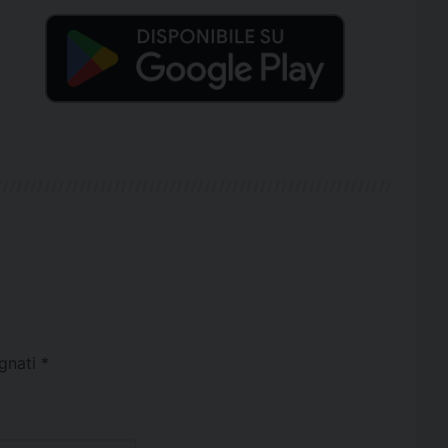
egnati
*