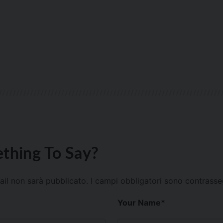
thing To Say?
mail non sarà pubblicato.
I campi obbligatori sono contrass
Your Name
*