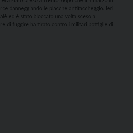
a era stato preso a Trento, dopo che il 4 marzo in
rce danneggiando le placche antitaccheggio. Ieri
alè ed è stato bloccato una volta sceso a
di fuggire ha tirato contro i militari bottiglie di