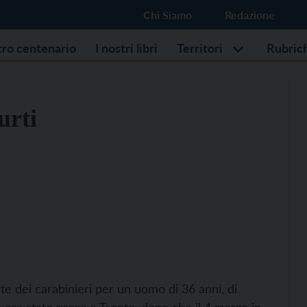
Chi Siamo
Redazione
stro centenario
I nostri libri
Territori
Rubric
urti
arte dei carabinieri per un uomo di 36 anni, di