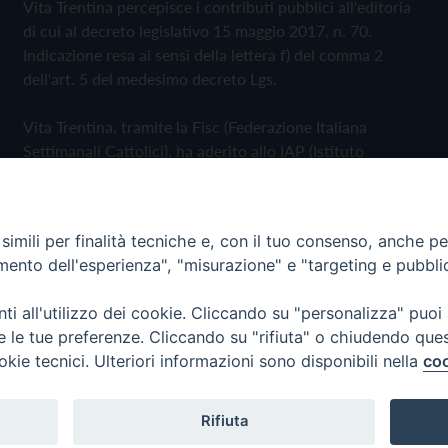
Vita Trentina percepisce i contributi pubblici all'editoria
di cui al decreto legislativo 15 maggio 2017, n. 70.
Indicazione resa ai sensi della lettera f) del comma 2
dell'art. 5 del medesimo decreto Lgs.
Vita Trentina, tramite la Fisc (Federazione Italiana
Settimanali Cattolici), ha aderito allo IAP (Istituto
dell'Autodisciplina Pubblicitaria) accettando il Codice di
Autodisciplina della Comunicazione Commerciale
imili per finalità tecniche e, con il tuo consenso, anche per 
Privacy Policy
Cookie Policy
amento dell'esperienza", "misurazione" e "targeting e pubbli
i all'utilizzo dei cookie. Cliccando su "personalizza" puoi
 Trentina Editrice
re le tue preferenze. Cliccando su "rifiuta" o chiudendo que
okie tecnici. Ulteriori informazioni sono disponibili nella
coo
Rifiuta