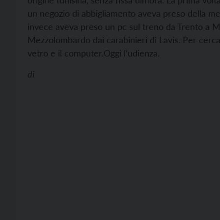
origine tunisina, senza fissa dimora. La prima volt
un negozio di abbigliamento aveva preso della me
invece aveva preso un pc sul treno da Trento a M
Mezzolombardo dai carabinieri di Lavis. Per cercare 
vetro e il computer.
Oggi l’udienza.
di