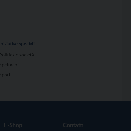
Iniziative speciali
Politica e società
Spettacoli
Sport
E-Shop
Contatti