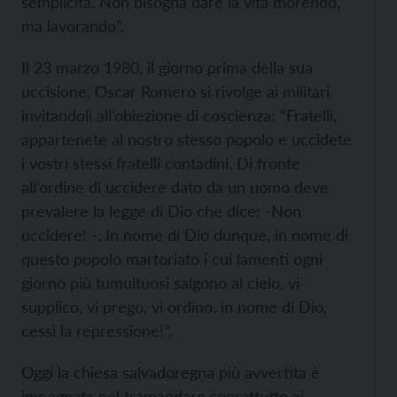
semplicità. Non bisogna dare la vita morendo,
ma lavorando”.
Il 23 marzo 1980, il giorno prima della sua
uccisione, Oscar Romero si rivolge ai militari
invitandoli all’obiezione di coscienza: “Fratelli,
appartenete al nostro stesso popolo e uccidete
i vostri stessi fratelli contadini. Di fronte
all’ordine di uccidere dato da un uomo deve
prevalere la legge di Dio che dice: -Non
uccidere! -. In nome di Dio dunque, in nome di
questo popolo martoriato i cui lamenti ogni
giorno più tumultuosi salgono al cielo, vi
supplico, vi prego, vi ordino, in nome di Dio,
cessi la repressione!”.
Oggi la chiesa salvadoregna più avvertita è
impegnata nel tramandare soprattutto ai