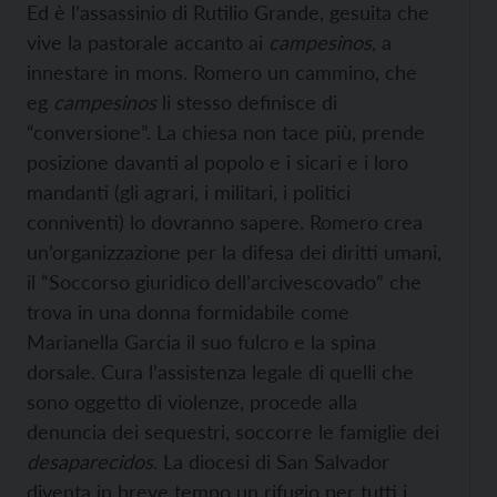
Ed è l’assassinio di Rutilio Grande, gesuita che
vive la pastorale accanto ai
campesinos
, a
innestare in mons. Romero un cammino, che
eg
campesinos
li stesso definisce di
“conversione”. La chiesa non tace più, prende
posizione davanti al popolo e i sicari e i loro
mandanti (gli agrari, i militari, i politici
conniventi) lo dovranno sapere. Romero crea
un’organizzazione per la difesa dei diritti umani,
il “Soccorso giuridico dell’arcivescovado” che
trova in una donna formidabile come
Marianella Garcia il suo fulcro e la spina
dorsale. Cura l’assistenza legale di quelli che
sono oggetto di violenze, procede alla
denuncia dei sequestri, soccorre le famiglie dei
desaparecidos
. La diocesi di San Salvador
diventa in breve tempo un rifugio per tutti i