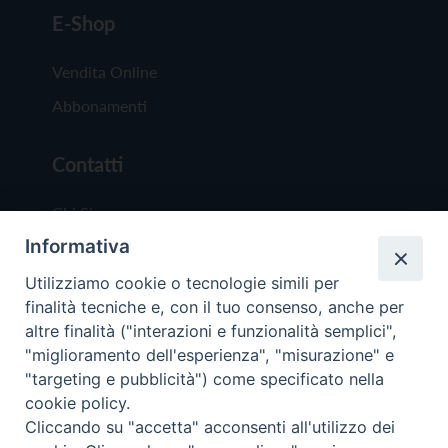
E-Shop
Vendita Online
Abbonamenti
Contatti
Chi Siamo
Informativa
Redazione
Scrivici
Utilizziamo cookie o tecnologie simili per
finalità tecniche e, con il tuo consenso, anche per
altre finalità ("interazioni e funzionalità semplici",
"miglioramento dell'esperienza", "misurazione" e
"targeting e pubblicità") come specificato nella
cookie policy.
Copyright © 2019 - Tutti i diritti riservati - Vit
Cliccando su "accetta" acconsenti all'utilizzo dei
Trentina Editrice