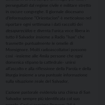
perseguitati dal regime civile e militare stretto
in oscure congreghe. Il giornale diocesano
d’informazione “Orientacion” è meticoloso nel
riportare ogni settimana i dati raccolti dei
desaparecidos
e diventa l’unica voce libera in
tutto il Salvador insieme a Radio “Isax” che
trasmette puntualmente le omelie di
Monsignore. Molti radioascoltatori possono
così –insieme alle 4mila persone che ogni
domenica stipano la cattedrale- unirsi
all’ascolto e alla riflessione della Parola e della
liturgia insieme a una puntuale informazione
sulla situazione reale del Salvador.
L’azione pastorale evidenzia una chiesa di San
Salvador sempre più identificata col suo
popolo. Così si esprime Romero: “Vi è