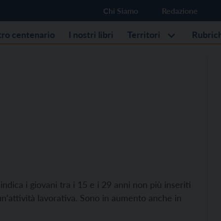
Chi Siamo
Redazione
stro centenario
I nostri libri
Territori
Rubric
ica i giovani tra i 15 e i 29 anni non più inseriti
n’attività lavorativa. Sono in aumento anche in