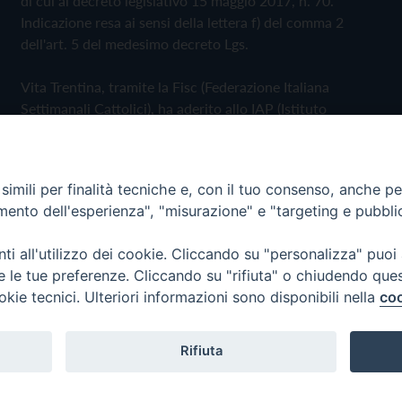
di cui al decreto legislativo 15 maggio 2017, n. 70.
Indicazione resa ai sensi della lettera f) del comma 2
dell'art. 5 del medesimo decreto Lgs.
Vita Trentina, tramite la Fisc (Federazione Italiana
Settimanali Cattolici), ha aderito allo IAP (Istituto
dell'Autodisciplina Pubblicitaria) accettando il Codice di
Autodisciplina della Comunicazione Commerciale
imili per finalità tecniche e, con il tuo consenso, anche per 
Privacy Policy
Cookie Policy
amento dell'esperienza", "misurazione" e "targeting e pubbli
i all'utilizzo dei cookie. Cliccando su "personalizza" puoi
 Trentina Editrice
re le tue preferenze. Cliccando su "rifiuta" o chiudendo que
okie tecnici. Ulteriori informazioni sono disponibili nella
coo
Rifiuta