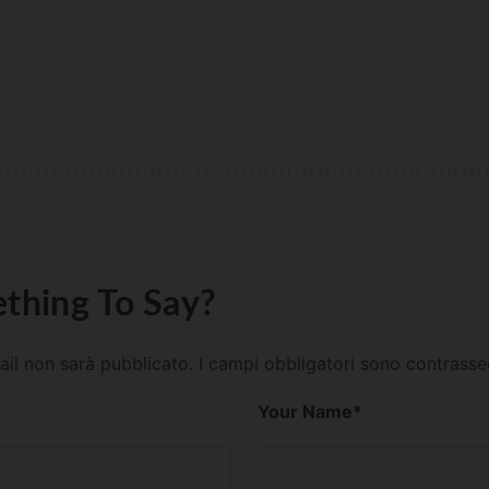
thing To Say?
mail non sarà pubblicato.
I campi obbligatori sono contrass
Your Name
*