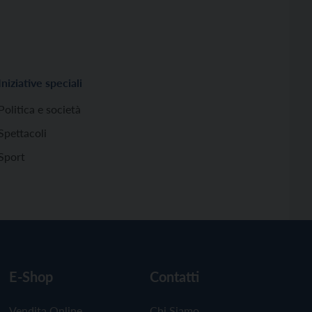
Iniziative speciali
Politica e società
Spettacoli
Sport
E-Shop
Contatti
Vendita Online
Chi Siamo