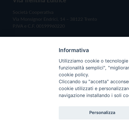
Società Cooperativa
Via Monsignor Endrici, 14 – 38122 Trento
P.IVA e C.F. 00199960220
Informativa
Utilizziamo cookie o tecnologie s
funzionalità semplici", "miglior
cookie policy.
Cliccando su "accetta" acconsent
Copyright © 2019 - Tutti i diritti riservati - Vita
cookie utilizzati e personalizza
navigazione installando i soli co
Privacy Policy
Personalizza