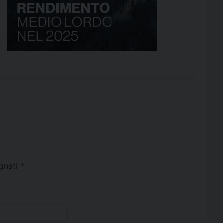
egnati
*