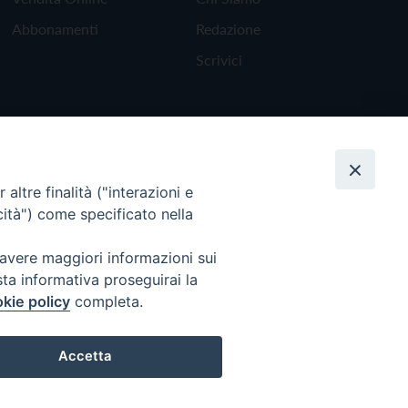
Abbonamenti
Redazione
Scrivici
altre finalità ("interazioni e
cità") come specificato nella
 avere maggiori informazioni sui
sta informativa proseguirai la
kie policy
completa.
Torna all'inizio
Accetta
Preferenze Cookie