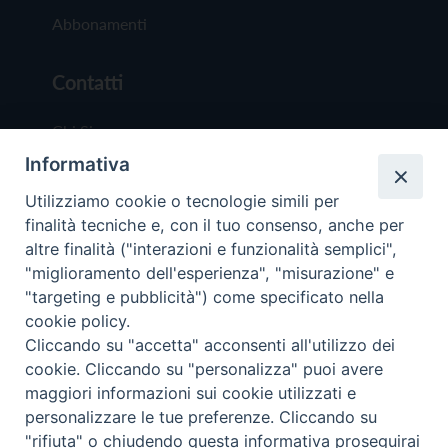
Abbonamenti
Contatti
Chi Siamo
Informativa
Redazione
Scrivici
Utilizziamo cookie o tecnologie simili per
finalità tecniche e, con il tuo consenso, anche per
altre finalità ("interazioni e funzionalità semplici",
"miglioramento dell'esperienza", "misurazione" e
"targeting e pubblicità") come specificato nella
cookie policy.
Copyright © 2019 - Tutti i diritti riservati - Vit
Cliccando su "accetta" acconsenti all'utilizzo dei
Trentina Editrice
cookie. Cliccando su "personalizza" puoi avere
maggiori informazioni sui cookie utilizzati e
Privacy Policy
personalizzare le tue preferenze. Cliccando su
Torna all'inizi
"rifiuta" o chiudendo questa informativa proseguirai