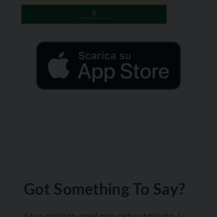
Got Something To Say?
Il tuo indirizzo email non sarà pubblicato.
I