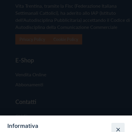
Vita Trentina, tramite la Fisc (Federazione Italiana
Settimanali Cattolici), ha aderito allo IAP (Istituto
dell'Autodisciplina Pubblicitaria) accettando il Codice di
Autodisciplina della Comunicazione Commerciale
Privacy Policy
Cookie Policy
E-Shop
Vendita Online
Abbonamenti
Contatti
Chi Siamo
Informativa
Redazione