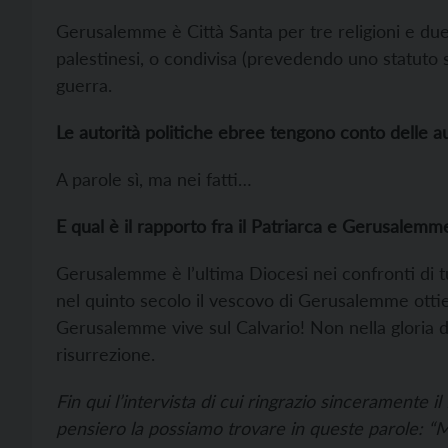
Gerusalemme è Città Santa per tre religioni e due 
palestinesi, o condivisa (prevedendo uno statuto s
guerra.
Le autorità politiche ebree tengono conto delle au
A parole sì, ma nei fatti…
E qual è il rapporto fra il Patriarca e Gerusalemm
Gerusalemme è l’ultima Diocesi nei confronti di tu
nel quinto secolo il vescovo di Gerusalemme ottiene 
Gerusalemme vive sul Calvario! Non nella gloria de
risurrezione.
Fin qui l’intervista di cui ringrazio sinceramente i
pensiero la possiamo trovare in queste parole: “