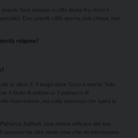
popoli. Sarà dunque o città divisa fra ebrei e
peciale). Due popoli, città aperta, mai chiusa, mai
torità religiose?
e?
tte le altre. E' il luogo dove Gesù è morto. Solo
il titolo di patriarca. Il patriarca di
lla risurrezione, ma colla speranza che ispira la
l Patriarca Sabbah. Una sintesi efficace del suo
Mi possono far dire tante cose che mi interessano