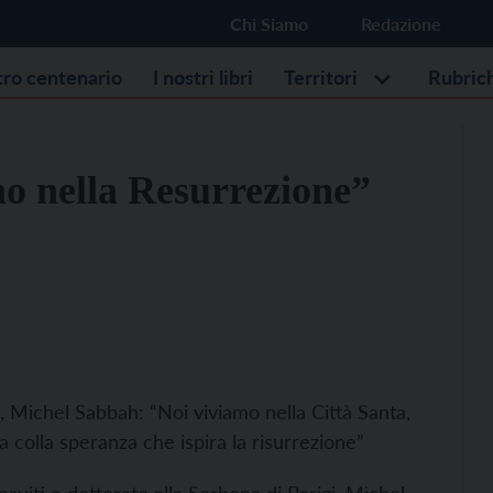
Chi Siamo
Redazione
stro centenario
I nostri libri
Territori
Rubric
 nella Resurrezione”
 Michel Sabbah: “Noi viviamo nella Città Santa,
a colla speranza che ispira la risurrezione”