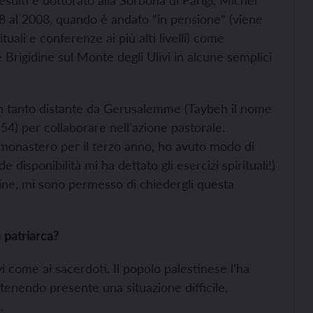
suiti e dottorato alla Sorbona di Parigi, Michel
8 al 2008, quando è andato “in pensione” (viene
uali e conferenze ai più alti livelli) come
Brigidine sul Monte degli Ulivi in alcune semplici
non tanto distante da Gerusalemme (Taybeh il nome
54) per collaborare nell’azione pastorale.
monastero per il terzo anno, ho avuto modo di
 disponibilità mi ha dettato gli esercizi spirituali!)
dine, mi sono permesso di chiedergli questa
 patriarca?
i come ai sacerdoti. Il popolo palestinese l’ha
tenendo presente una situazione difficile,
.