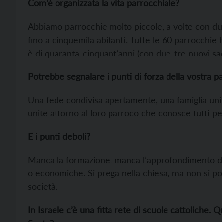
Com’è organizzata la vita parrocchiale?
Abbiamo parrocchie molto piccole, a volte con due
fino a cinquemila abitanti. Tutte le 60 parrocchie 
è di quaranta-cinquant’anni (con due-tre nuovi sac
Potrebbe segnalare i punti di forza della vostra p
Una fede condivisa apertamente, una famiglia unita
unite attorno al loro parroco che conosce tutti p
E i punti deboli?
Manca la formazione, manca l’approfondimento dell
o economiche. Si prega nella chiesa, ma non si por
società.
In Israele c’è una fitta rete di scuole cattoliche. Q