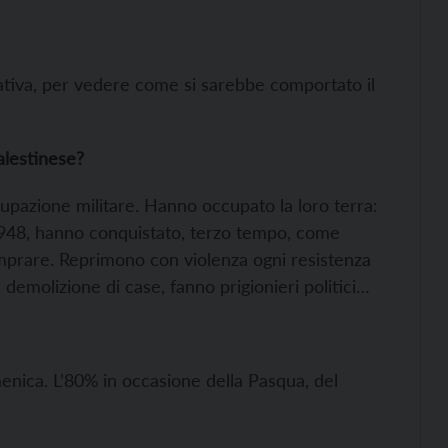
ativa, per vedere come si sarebbe comportato il
alestinese?
cupazione militare. Hanno occupato la loro terra:
48, hanno conquistato, terzo tempo, come
omprare. Reprimono con violenza ogni resistenza
, demolizione di case, fanno prigionieri politici…
enica. L’80% in occasione della Pasqua, del