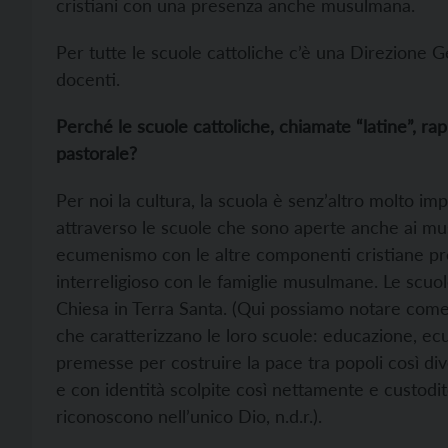
cristiani con una presenza anche musulmana.
Per tutte le scuole cattoliche c’è una Direzione 
docenti.
Perché le scuole cattoliche, chiamate “latine”, r
pastorale?
Per noi la cultura, la scuola è senz’altro molto im
attraverso le scuole che sono aperte anche ai mus
ecumenismo con le altre componenti cristiane pre
interreligioso con le famiglie musulmane. Le scuole
Chiesa in Terra Santa. (Qui possiamo notare come il
che caratterizzano le loro scuole: educazione, ec
premesse per costruire la pace tra popoli così diver
e con identità scolpite così nettamente e custodit
riconoscono nell’unico Dio, n.d.r.).