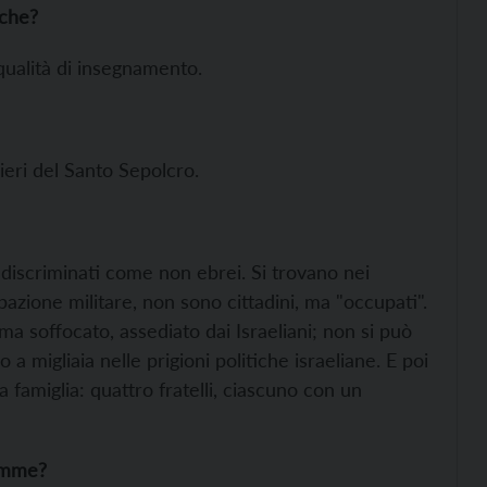
iche?
ualità di insegnamento.
ieri del Santo Sepolcro.
a discriminati come non ebrei. Si trovano nei
azione militare, non sono cittadini, ma "occupati".
 ma soffocato, assediato dai Israeliani; non si può
a migliaia nelle prigioni politiche israeliane. E poi
 famiglia: quattro fratelli, ciascuno con un
…
lemme?