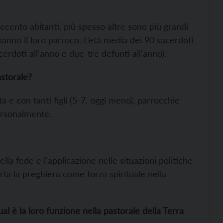
cento abitanti, più spesso altre sono più grandi
hanno il loro parroco. L’età media dei 90 sacerdoti
erdoti all’anno e due-tre defunti all’anno).
astorale?
 e con tanti figli (5-7, oggi meno), parrocchie
ersonalmente.
a fede e l'applicazione nelle situazioni politiche
ta la preghiera come forza spirituale nella
ual è la loro funzione nella pastorale della Terra