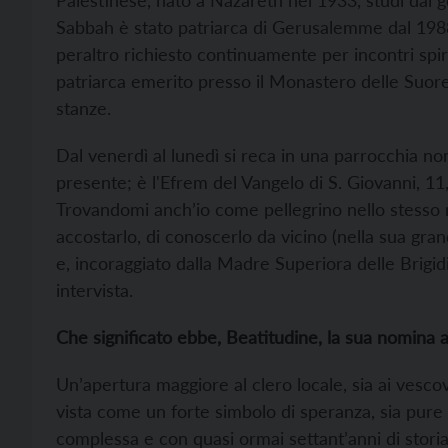
Palestinese, nato a Nazareth nel 1933, studi dai ge
Sabbah è stato patriarca di Gerusalemme dal 198
peraltro richiesto continuamente per incontri spirit
patriarca emerito presso il Monastero delle Suore 
stanze.
Dal venerdì al lunedì si reca in una parrocchia 
presente; è l'Efrem del Vangelo di S. Giovanni, 11,
Trovandomi anch’io come pellegrino nello stesso 
accostarlo, di conoscerlo da vicino (nella sua grande
e, incoraggiato dalla Madre Superiora delle Brigi
intervista.
Che significato ebbe, Beatitudine, la sua nomina a
Un’apertura maggiore al clero locale, sia ai vescov
vista come un forte simbolo di speranza, sia pure 
complessa e con quasi ormai settant’anni di storia