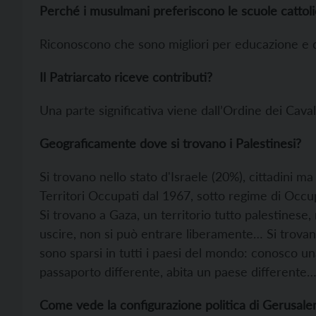
Perché i musulmani preferiscono le scuole cattol
Riconoscono che sono migliori per educazione e q
Il Patriarcato riceve contributi?
Una parte significativa viene dall’Ordine dei Caval
Geograficamente dove si trovano i Palestinesi?
Si trovano nello stato d'Israele (20%), cittadini m
Territori Occupati dal 1967, sotto regime di Occup
Si trovano a Gaza, un territorio tutto palestinese,
uscire, non si può entrare liberamente… Si trovano 
sono sparsi in tutti i paesi del mondo: conosco una
passaporto differente, abita un paese differente
Come vede la configurazione politica di Gerusa