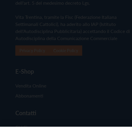
dell'art. 5 del medesimo decreto Lgs.
Vita Trentina, tramite la Fisc (Federazione Italiana
Settimanali Cattolici), ha aderito allo IAP (Istituto
dell'Autodisciplina Pubblicitaria) accettando il Codice di
Autodisciplina della Comunicazione Commerciale
Privacy Policy
Cookie Policy
E-Shop
Vendita Online
Abbonamenti
Contatti
Chi Siamo