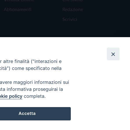
Abbonamenti
Redazione
Scrivici
altre finalità ("interazioni e
cità") come specificato nella
 avere maggiori informazioni sui
sta informativa proseguirai la
kie policy
completa.
Torna all'inizio
Accetta
Preferenze Cookie