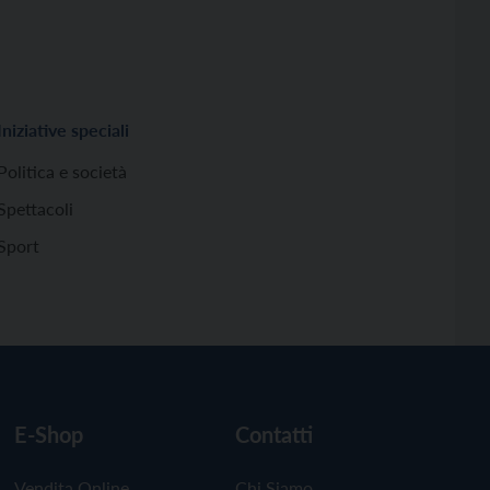
Iniziative speciali
Politica e società
Spettacoli
Sport
E-Shop
Contatti
Vendita Online
Chi Siamo