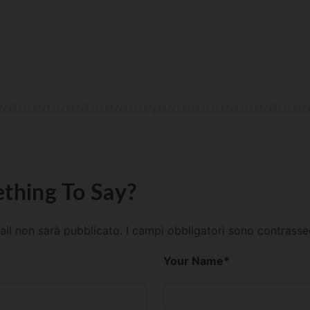
thing To Say?
mail non sarà pubblicato.
I campi obbligatori sono contrass
Your Name
*