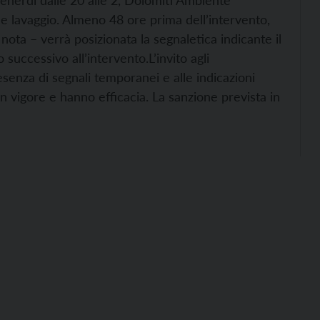
l venerdì dalle 20 alle 2, Dolomiti Ambiente
 e lavaggio. Almeno 48 ore prima dell’intervento,
nota – verrà posizionata la segnaletica indicante il
o successivo all’intervento.
L’invito agli
esenza di segnali temporanei e alle indicazioni
o in vigore e hanno efficacia. La sanzione prevista in