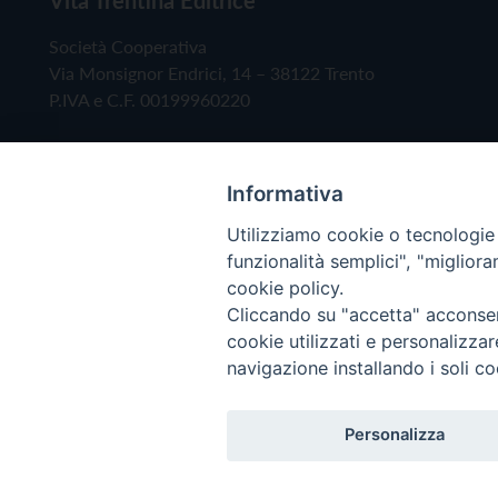
Società Cooperativa
Via Monsignor Endrici, 14 – 38122 Trento
P.IVA e C.F. 00199960220
Informativa
Utilizziamo cookie o tecnologie s
funzionalità semplici", "miglior
cookie policy.
Cliccando su "accetta" acconsent
Copyright © 2019 - Tutti i diritti riservati - Vita
cookie utilizzati e personalizza
navigazione installando i soli co
Privacy Policy
Personalizza