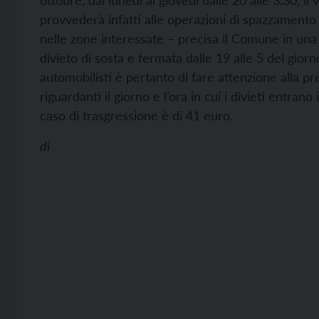
ottobre, dal lunedì al giovedì dalle 20 alle 3.30, i
provvederà infatti alle operazioni di spazzamento
nelle zone interessate – precisa il Comune in una 
divieto di sosta e fermata dalle 19 alle 5 del giorn
automobilisti è pertanto di fare attenzione alla pr
riguardanti il giorno e l’ora in cui i divieti entran
caso di trasgressione è di 41 euro.
di