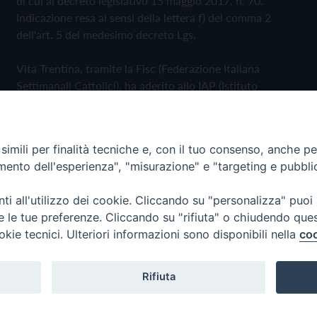
di cui al decreto legislativo 15 maggio 2017, n. 70.
Indicazione resa ai sensi della lettera f) del comma 2
dell'art. 5 del medesimo decreto Lgs.
Vita Trentina, tramite la Fisc (Federazione Italiana
Settimanali Cattolici), ha aderito allo IAP (Istituto
dell'Autodisciplina Pubblicitaria) accettando il Codice di
Autodisciplina della Comunicazione Commerciale
imili per finalità tecniche e, con il tuo consenso, anche per 
Privacy Policy
Cookie Policy
amento dell'esperienza", "misurazione" e "targeting e pubbli
i all'utilizzo dei cookie. Cliccando su "personalizza" puoi
 Trentina Editrice
re le tue preferenze. Cliccando su "rifiuta" o chiudendo que
okie tecnici. Ulteriori informazioni sono disponibili nella
coo
Rifiuta