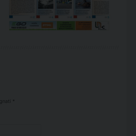
egnati
*