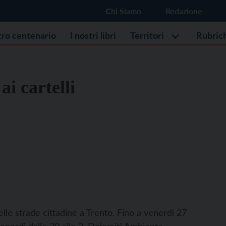
Chi Siamo
Redazione
stro centenario
I nostri libri
Territori
Rubric
ai cartelli
elle strade cittadine a Trento. Fino a venerdì 27