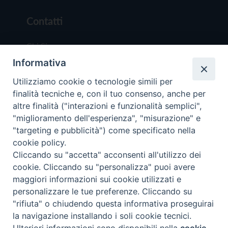
Contatti
Chi Siamo
Informativa
Redazione
Scrivici
Utilizziamo cookie o tecnologie simili per
finalità tecniche e, con il tuo consenso, anche per
altre finalità ("interazioni e funzionalità semplici",
"miglioramento dell'esperienza", "misurazione" e
"targeting e pubblicità") come specificato nella
cookie policy.
Copyright © 2019 - Tutti i diritti riservati - Vit
Cliccando su "accetta" acconsenti all'utilizzo dei
Trentina Editrice
cookie. Cliccando su "personalizza" puoi avere
maggiori informazioni sui cookie utilizzati e
Privacy Policy
personalizzare le tue preferenze. Cliccando su
Torna all'inizi
"rifiuta" o chiudendo questa informativa proseguirai
la navigazione installando i soli cookie tecnici.