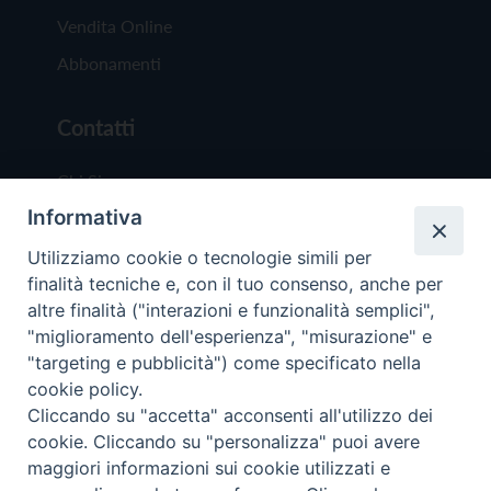
Vendita Online
Abbonamenti
Contatti
Chi Siamo
Informativa
Redazione
Scrivici
Utilizziamo cookie o tecnologie simili per
finalità tecniche e, con il tuo consenso, anche per
altre finalità ("interazioni e funzionalità semplici",
"miglioramento dell'esperienza", "misurazione" e
"targeting e pubblicità") come specificato nella
cookie policy.
Copyright © 2019 - Tutti i diritti riservati - Vit
Cliccando su "accetta" acconsenti all'utilizzo dei
Trentina Editrice
cookie. Cliccando su "personalizza" puoi avere
maggiori informazioni sui cookie utilizzati e
Privacy Policy