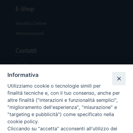
E-Shop
Vendita Online
Abbonamenti
Contatti
Chi Siamo
Informativa
Redazione
Scrivici
Utilizziamo cookie o tecnologie simili per
finalità tecniche e, con il tuo consenso, anche per
altre finalità ("interazioni e funzionalità semplici",
"miglioramento dell'esperienza", "misurazione" e
"targeting e pubblicità") come specificato nella
cookie policy.
Copyright © 2019 - Tutti i diritti riservati - Vit
Cliccando su "accetta" acconsenti all'utilizzo dei
Trentina Editrice