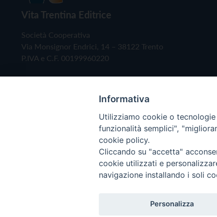
Vita Trentina Editrice
Società Cooperativa
Via Monsignor Endrici, 14 – 38122 Trento
P.IVA e C.F. 00199960220
Informativa
Utilizziamo cookie o tecnologie s
funzionalità semplici", "miglior
cookie policy.
Cliccando su "accetta" acconsent
Copyright © 2019 - Tutti i diritti riservati - Vita
cookie utilizzati e personalizza
navigazione installando i soli co
Privacy Policy
Personalizza