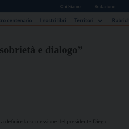
Chi Siamo
Redazione
stro centenario
I nostri libri
Territori
Rubric
sobrietà e dialogo”
o a definire la successione del presidente Diego