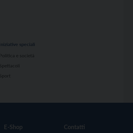
Iniziative speciali
Politica e società
Spettacoli
Sport
E-Shop
Contatti