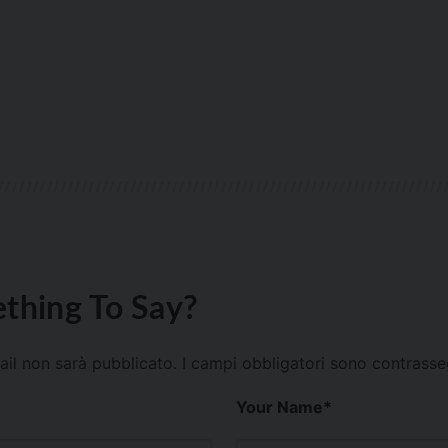
thing To Say?
mail non sarà pubblicato.
I campi obbligatori sono contrass
Your Name
*