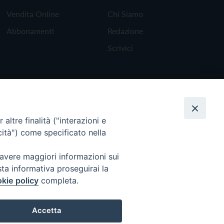
Vendita Online
Chi Siamo
Abbonamenti
Redazione
Scrivici
altre finalità ("interazioni e
cità") come specificato nella
 avere maggiori informazioni sui
sta informativa proseguirai la
kie policy
completa.
Torna all'inizio
Accetta