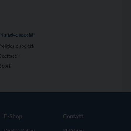
Iniziative speciali
Politica e società
Spettacoli
Sport
E-Shop
Contatti
Vendita Online
Chi Siamo