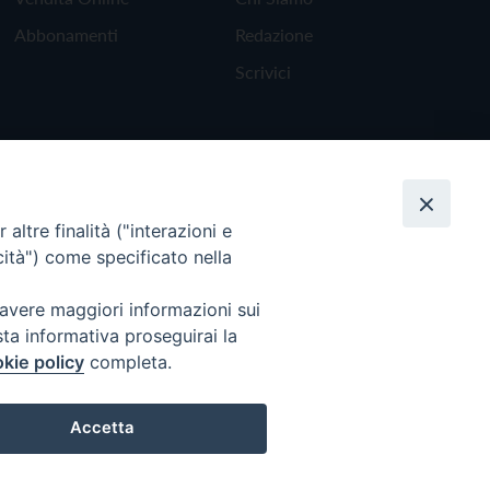
Abbonamenti
Redazione
Scrivici
altre finalità ("interazioni e
cità") come specificato nella
 avere maggiori informazioni sui
sta informativa proseguirai la
kie policy
completa.
Torna all'inizio
Accetta
Preferenze Cookie