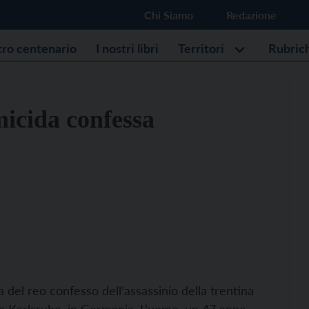
Chi Siamo
Redazione
stro centenario
I nostri libri
Territori
Rubric
micida confessa
del reo confesso dell’assassinio della trentina