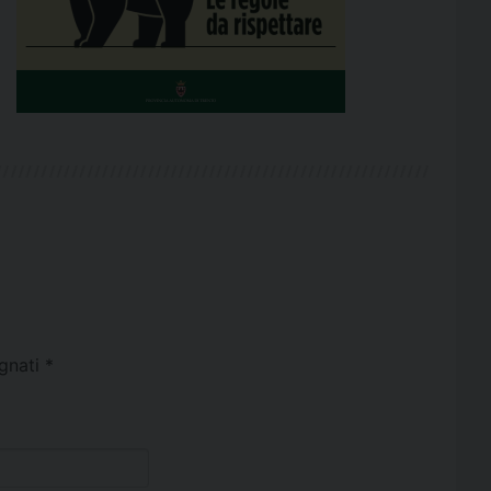
egnati
*