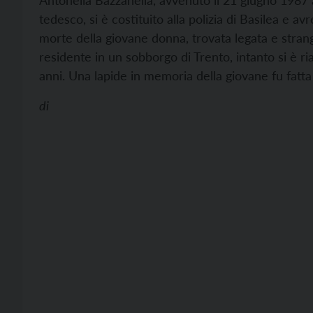
Antonella Bazzanella, avvenuto il 21 giugno 1987
tedesco, si è costituito alla polizia di Basilea e 
morte della giovane donna, trovata legata e stran
residente in un sobborgo di Trento, intanto si è ri
anni. Una lapide in memoria della giovane fu fatta 
di