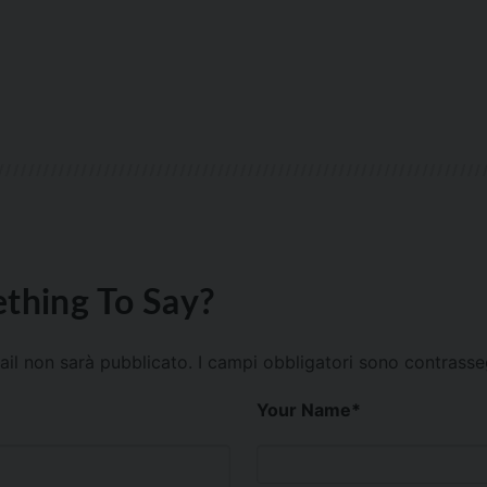
thing To Say?
mail non sarà pubblicato.
I campi obbligatori sono contrass
Your Name
*