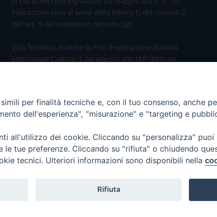
di cui al decreto legislativo 15 maggio 2017, n. 70.
Indicazione resa ai sensi della lettera f) del comma 2
dell'art. 5 del medesimo decreto Lgs.
Vita Trentina, tramite la Fisc (Federazione Italiana
Settimanali Cattolici), ha aderito allo IAP (Istituto
dell'Autodisciplina Pubblicitaria) accettando il Codice di
Autodisciplina della Comunicazione Commerciale
imili per finalità tecniche e, con il tuo consenso, anche per 
Privacy Policy
Cookie Policy
amento dell'esperienza", "misurazione" e "targeting e pubbli
i all'utilizzo dei cookie. Cliccando su "personalizza" puoi
 Trentina Editrice
re le tue preferenze. Cliccando su "rifiuta" o chiudendo que
okie tecnici. Ulteriori informazioni sono disponibili nella
coo
Rifiuta