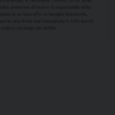
 a Karlsruhe, in Germania. L’uomo, un 47 anne
avrebbe ammesso di essere il responsabile della
golata in un bosco
Per la famiglia Bazzanella,
aperta una ferita mai rimarginata in tutti questi
erigere sul luogo del delitto.