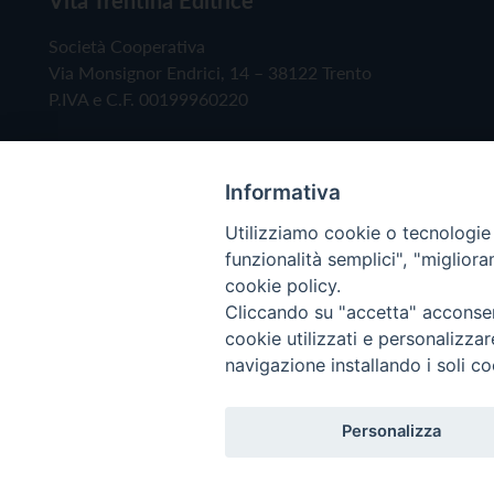
Società Cooperativa
Via Monsignor Endrici, 14 – 38122 Trento
P.IVA e C.F. 00199960220
Informativa
Utilizziamo cookie o tecnologie s
funzionalità semplici", "miglior
cookie policy.
Cliccando su "accetta" acconsent
Copyright © 2019 - Tutti i diritti riservati - Vita
cookie utilizzati e personalizza
navigazione installando i soli co
Privacy Policy
Personalizza