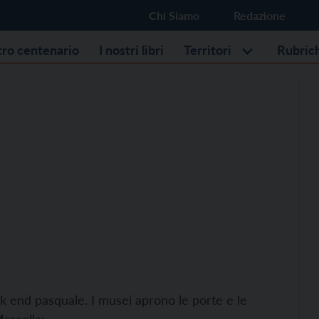
Chi Siamo
Redazione
stro centenario
I nostri libri
Territori
Rubric
eek end pasquale. I musei aprono le porte e le