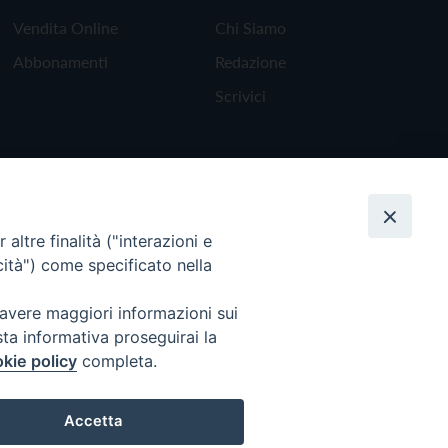
Vendita Online
Chi Siamo
Abbonamenti
Redazione
Scrivici
altre finalità ("interazioni e
cità") come specificato nella
 avere maggiori informazioni sui
sta informativa proseguirai la
kie policy
completa.
Torna all'inizio
Accetta