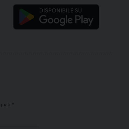
egnati
*