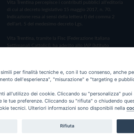
Vita Trentina percepisce i contributi pubblici all'editoria
di cui al decreto legislativo 15 maggio 2017, n. 70.
Indicazione resa ai sensi della lettera f) del comma 2
dell'art. 5 del medesimo decreto Lgs.
Vita Trentina, tramite la Fisc (Federazione Italiana
Settimanali Cattolici), ha aderito allo IAP (Istituto
dell'Autodisciplina Pubblicitaria) accettando il Codice di
Autodisciplina della Comunicazione Commerciale
imili per finalità tecniche e, con il tuo consenso, anche per 
Privacy Policy
Cookie Policy
amento dell'esperienza", "misurazione" e "targeting e pubbli
i all'utilizzo dei cookie. Cliccando su "personalizza" puoi
 Trentina Editrice
re le tue preferenze. Cliccando su "rifiuta" o chiudendo que
okie tecnici. Ulteriori informazioni sono disponibili nella
coo
Rifiuta