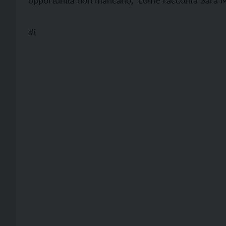
opportunità non mancano, come racconta Sara M
di