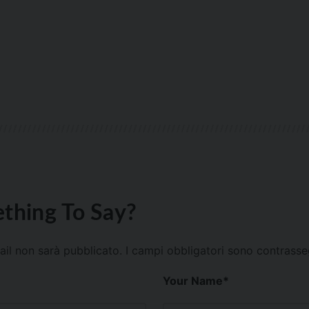
thing To Say?
mail non sarà pubblicato.
I campi obbligatori sono contrass
Your Name
*