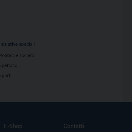
Iniziative speciali
Politica e società
Spettacoli
Sport
E-Shop
Contatti