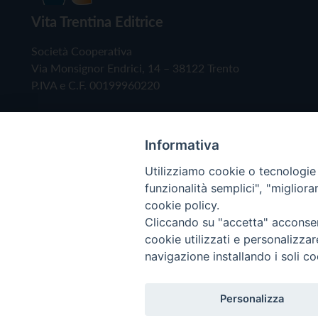
Vita Trentina Editrice
Società Cooperativa
Via Monsignor Endrici, 14 – 38122 Trento
P.IVA e C.F. 00199960220
Informativa
Utilizziamo cookie o tecnologie s
funzionalità semplici", "miglior
cookie policy.
Cliccando su "accetta" acconsent
Copyright © 2019 - Tutti i diritti riservati - Vita
cookie utilizzati e personalizza
navigazione installando i soli co
Privacy Policy
Personalizza