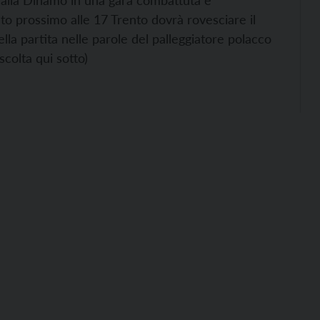
 dalla Dinamo in una gara combattuta e
ato prossimo alle 17 Trento dovrà rovesciare il
lla partita nelle parole del palleggiatore polacco
colta qui sotto)