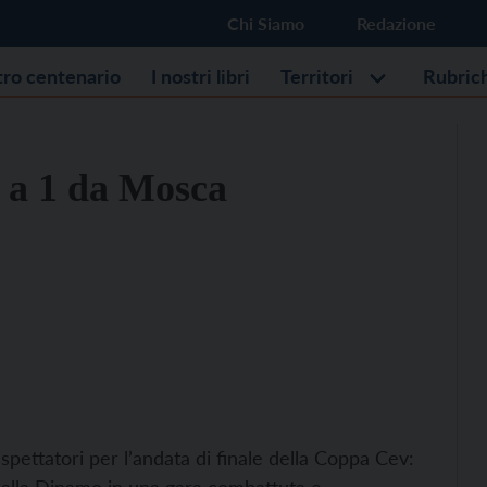
Chi Siamo
Redazione
stro centenario
I nostri libri
Territori
Rubric
3 a 1 da Mosca
spettatori per l’andata di finale della Coppa Cev: