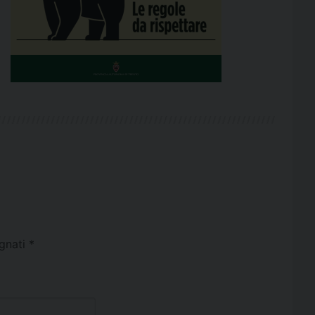
egnati
*