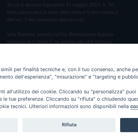
di cui al decreto legislativo 15 maggio 2017, n. 70.
Indicazione resa ai sensi della lettera f) del comma 2
dell'art. 5 del medesimo decreto Lgs.
Vita Trentina, tramite la Fisc (Federazione Italiana
Settimanali Cattolici), ha aderito allo IAP (Istituto
dell'Autodisciplina Pubblicitaria) accettando il Codice di
Autodisciplina della Comunicazione Commerciale
imili per finalità tecniche e, con il tuo consenso, anche per 
Privacy Policy
Cookie Policy
amento dell'esperienza", "misurazione" e "targeting e pubbli
i all'utilizzo dei cookie. Cliccando su "personalizza" puoi
 Trentina Editrice
re le tue preferenze. Cliccando su "rifiuta" o chiudendo que
okie tecnici. Ulteriori informazioni sono disponibili nella
coo
Rifiuta