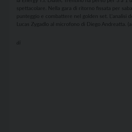
la Energy T.I. Diatec Trentino ha perso per 3 a 1
spettacolare. Nella gara di ritorno fissata per sab
punteggio e combattere nel golden set. L’analisi de
Lucas Zygadlo al microfono di Diego Andreatta. (as
di