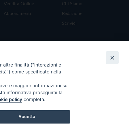
Vendita Online
Chi Siamo
Abbonamenti
Redazione
Scrivici
altre finalità ("interazioni e
cità") come specificato nella
 avere maggiori informazioni sui
sta informativa proseguirai la
kie policy
completa.
Torna all'inizio
Accetta