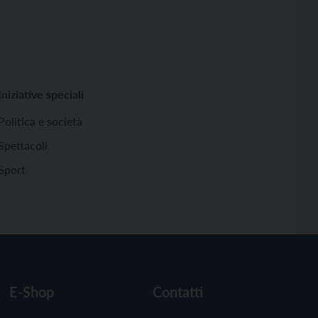
Iniziative speciali
Politica e società
Spettacoli
Sport
E-Shop
Contatti