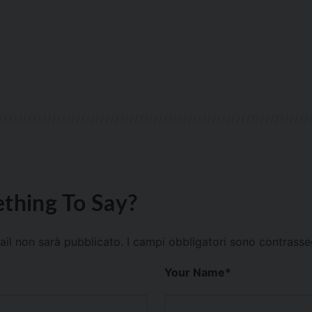
thing To Say?
mail non sarà pubblicato.
I campi obbligatori sono contrass
Your Name
*