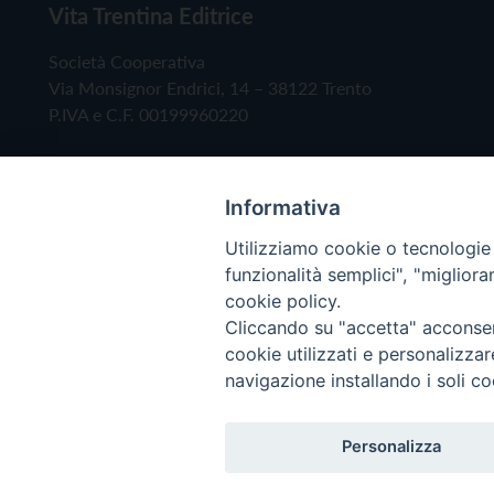
Vita Trentina Editrice
Società Cooperativa
Via Monsignor Endrici, 14 – 38122 Trento
P.IVA e C.F. 00199960220
Informativa
Utilizziamo cookie o tecnologie s
funzionalità semplici", "miglior
cookie policy.
Cliccando su "accetta" acconsent
Copyright © 2019 - Tutti i diritti riservati - Vita
cookie utilizzati e personalizza
navigazione installando i soli co
Privacy Policy
Personalizza