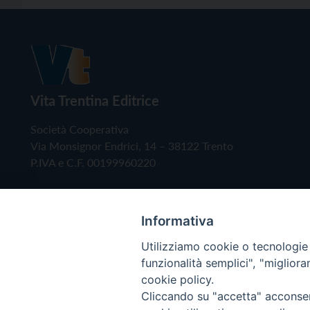
Vita Trentina Editrice
Società Cooperativa
Via Monsignor Endrici, 14 – 38122 Trento
P.IVA e C.F. 00199960220
Informativa
Utilizziamo cookie o tecnologie s
funzionalità semplici", "miglior
cookie policy.
Cliccando su "accetta" acconsent