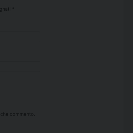
egnati
*
ta che commento.