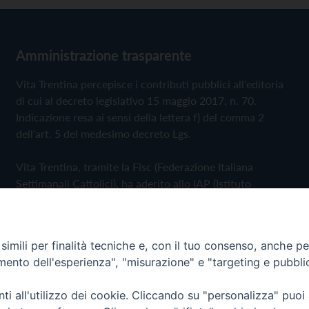
Amministrazione trasparente
Vita Trentina percepisce i contributi pubblici all'editoria
di cui al decreto legislativo 15 maggio 2017, n. 70.
Indicazione resa ai sensi della lettera f) del comma 2
dell'art. 5 del medesimo decreto Lgs.
Vita Trentina, tramite la Fisc (Federazione Italiana
Settimanali Cattolici), ha aderito allo IAP (Istituto
dell'Autodisciplina Pubblicitaria) accettando il Codice di
Autodisciplina della Comunicazione Commerciale
imili per finalità tecniche e, con il tuo consenso, anche per 
Privacy Policy
Cookie Policy
amento dell'esperienza", "misurazione" e "targeting e pubbli
i all'utilizzo dei cookie. Cliccando su "personalizza" puoi