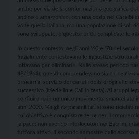
ammesso che possa esistere un “bene” in una guerr
anche per via della conformazione geografica del t
andino e amazzonico, con una costa nei Caraibi ed
volte quella italiana, ma una popolazione di soli 4
sono sviluppate, e questo rende complicate le inter
In questo contesto, negli anni ‘60 e ‘70 del secolo 
Inizialmente contestavano le ingiustizie strutturali
lottavano per eliminarle. Nello stesso periodo nasc
48/1964); questi comprendevano sia chi realizzava 
di sicari al servizio dei cartelli della droga che 
successivo (Medellin e Cali in testa). Ai gruppi legal
confluirono in un unico movimento, smantellato in
anni 2000. Ma gli ex paramilitari si sono riciclati n
cui obiettivo è conquistare terre per il commerci
la pace: non avendo interlocutori nei Bacrim, intan
tutt’ora attivo. Il secondo semestre dello scorso a