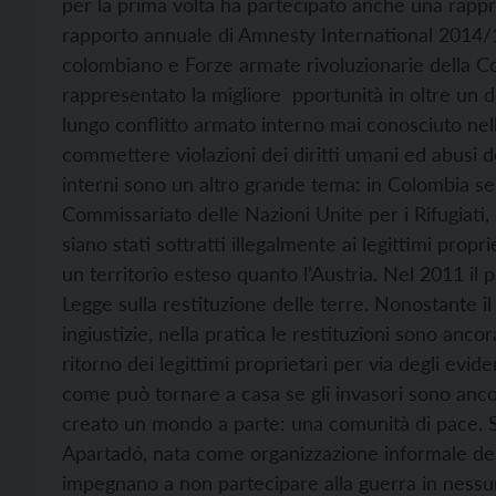
per la prima volta ha partecipato anche una rappr
rapporto annuale di Amnesty International 2014/15
colombiano e Forze armate rivoluzionarie della Co
rappresentato la migliore pportunità in oltre un 
lungo conflitto armato interno mai conosciuto nel
commettere violazioni dei diritti umani ed abusi de
interni sono un altro grande tema: in Colombia se 
Commissariato delle Nazioni Unite per i Rifugiati, 2
siano stati sottratti illegalmente ai legittimi prop
un territorio esteso quanto l’Austria. Nel 2011 i
Legge sulla restituzione delle terre. Nonostante i
ingiustizie, nella pratica le restituzioni sono anc
ritorno dei legittimi proprietari per via degli evide
come può tornare a casa se gli invasori sono anco
creato un mondo a parte: una comunità di pace. 
Apartadó, nata come organizzazione informale dell
impegnano a non partecipare alla guerra in ness