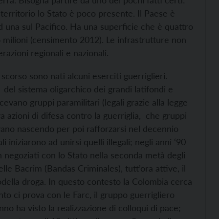
a. Bisogna partire da uno dei pochi fatti certi:
erritorio lo Stato è poco presente. Il Paese è
 una sul Pacifico. Ha una superficie che è quattro
6 milioni (censimento 2012). Le infrastrutture non
azioni regionali e nazionali.
scorso sono nati alcuni eserciti guerriglieri.
 del sistema oligarchico dei grandi latifondi e
evano gruppi paramilitari (legali grazie alla legge
azioni di difesa contro la guerriglia, che gruppi
stavano nascendo per poi rafforzarsi nel decennio
i iniziarono ad unirsi quelli illegali; negli anni ‘90
 negoziati con lo Stato nella seconda metà degli
elle Bacrim (Bandas Criminales), tutt’ora attive, il
o
della droga.
In questo contesto la Colombia cerca
to ci prova con le Farc, il gruppo guerrigliero
nno ha visto la realizzazione di colloqui di pace;