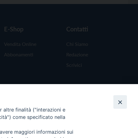
E-Shop
Contatti
Vendita Online
Chi Siamo
Abbonamenti
Redazione
Scrivici
altre finalità ("interazioni e
cità") come specificato nella
 avere maggiori informazioni sui