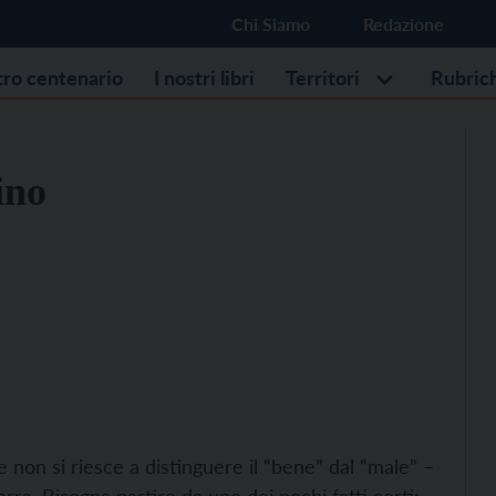
Chi Siamo
Redazione
stro centenario
I nostri libri
Territori
Rubric
ino
 non si riesce a distinguere il “bene” dal “male” –