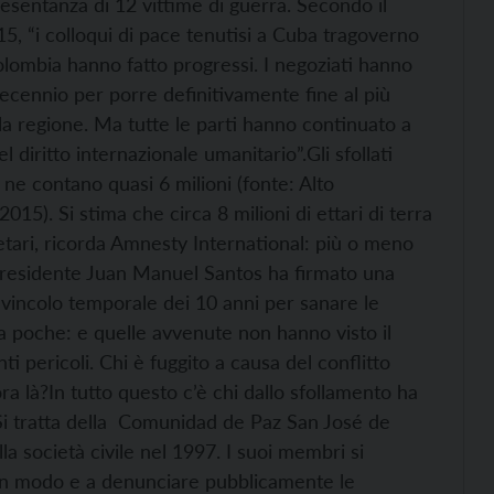
esentanza di 12 vittime di guerra. Secondo il
, “i colloqui di pace tenutisi a Cuba tra
governo
lombia hanno fatto progressi. I negoziati hanno
decennio per porre definitivamente fine al più
la regione. Ma tutte le parti hanno continuato a
l diritto internazionale umanitario”.
Gli sfollati
ne contano quasi 6 milioni (fonte: Alto
015). Si stima che circa 8 milioni di ettari di terra
rietari, ricorda Amnesty International: più o meno
l presidente Juan Manuel Santos ha firmato una
l vincolo temporale dei 10 anni per sanare le
ora poche: e quelle avvenute non hanno visto il
nti pericoli. Chi è fuggito a causa del conflitto
ra là?
In tutto questo c’è chi dallo sfollamento ha
Si tratta della Comunidad de Paz San José de
a società civile nel 1997. I suoi membri si
un modo e a denunciare pubblicamente le