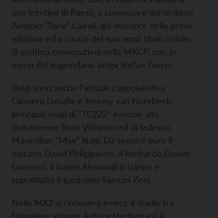
una trentina di Paesi), a cominciare dal siciliano
Antonio “Tony” Cairoli, già vincitore della prima
edizione ed a caccia del suo nono titolo iridato
(il settimo consecutivo) nella MXGP, uno in
meno del leggendario belga Stefan Everts.
Belgi sono anche l'attuale capoclassifica
Clément Desalle e Jeremy van Horebeek,
principali rivali di “TC222” insieme allo
statunitense Ryan Villopoto ed al tedesco
Maximilian “Max” Nagl. Da seguire pure il
toscano David Philippaerts, il lombardo Davide
Guarneri, il laziale Alessandro Lupino e
soprattutto il gardoloto Samuel Zeni.
Nella MX2 si rinnoverà invece il duello tra
l'olandese volante Jeffrey Herlings ed il