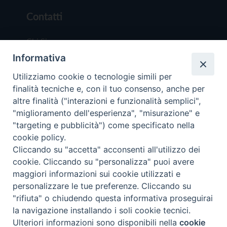
Contatti
Chi Siamo
Informativa
Redazione
Scrivici
Utilizziamo cookie o tecnologie simili per
finalità tecniche e, con il tuo consenso, anche per
altre finalità ("interazioni e funzionalità semplici",
"miglioramento dell'esperienza", "misurazione" e
"targeting e pubblicità") come specificato nella
cookie policy.
Copyright © 2019 - Tutti i diritti riservati - Vit
Cliccando su "accetta" acconsenti all'utilizzo dei
Trentina Editrice
cookie. Cliccando su "personalizza" puoi avere
maggiori informazioni sui cookie utilizzati e
Privacy Policy
personalizzare le tue preferenze. Cliccando su
Torna all'inizi
"rifiuta" o chiudendo questa informativa proseguirai
la navigazione installando i soli cookie tecnici.
Ulteriori informazioni sono disponibili nella
cookie
Preferenze Cookie