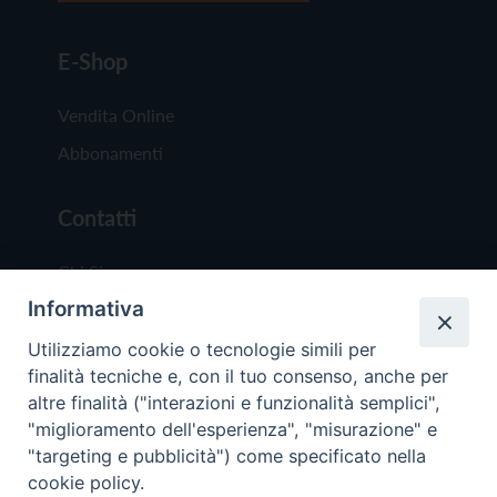
E-Shop
Vendita Online
Abbonamenti
Contatti
Chi Siamo
Informativa
Redazione
Scrivici
Utilizziamo cookie o tecnologie simili per
finalità tecniche e, con il tuo consenso, anche per
altre finalità ("interazioni e funzionalità semplici",
"miglioramento dell'esperienza", "misurazione" e
"targeting e pubblicità") come specificato nella
cookie policy.
Copyright © 2019 - Tutti i diritti riservati - Vit