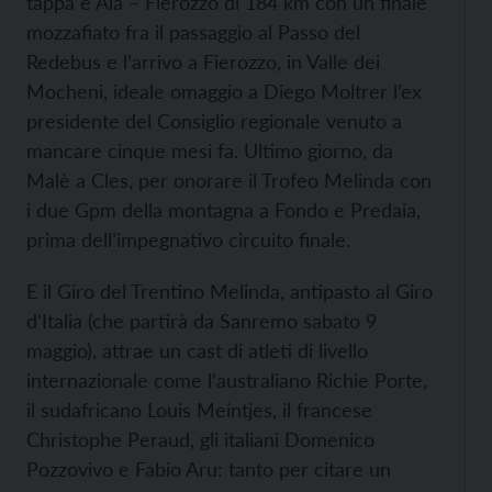
tappa è Ala – Fierozzo di 184 km con un finale
mozzafiato fra il passaggio al Passo del
Redebus e l’arrivo a Fierozzo, in Valle dei
Mocheni, ideale omaggio a Diego Moltrer l’ex
presidente del Consiglio regionale venuto a
mancare cinque mesi fa. Ultimo giorno, da
Malè a Cles, per onorare il Trofeo Melinda con
i due Gpm della montagna a Fondo e Predaia,
prima dell’impegnativo circuito finale.
E il Giro del Trentino Melinda, antipasto al Giro
d’Italia (che partirà da Sanremo sabato 9
maggio), attrae un cast di atleti di livello
internazionale come l’australiano Richie Porte,
il sudafricano Louis Meintjes, il francese
Christophe Peraud, gli italiani Domenico
Pozzovivo e Fabio Aru: tanto per citare un