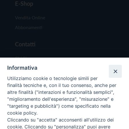
E-Shop
Vendita Online
Abbonamenti
Contatti
Chi Siamo
Informativa
Redazione
Scrivici
Utilizziamo cookie o tecnologie simili per
finalità tecniche e, con il tuo consenso, anche per
altre finalità ("interazioni e funzionalità semplici",
"miglioramento dell'esperienza", "misurazione" e
"targeting e pubblicità") come specificato nella
cookie policy.
Copyright © 2019 - Tutti i diritti riservati - Vit
Cliccando su "accetta" acconsenti all'utilizzo dei
Trentina Editrice
cookie. Cliccando su "personalizza" puoi avere