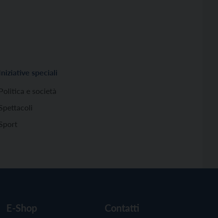
Iniziative speciali
Politica e società
Spettacoli
Sport
E-Shop
Contatti