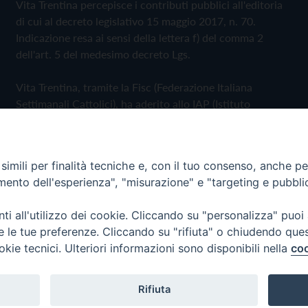
Vita Trentina percepisce i contributi pubblici all'editoria
di cui al decreto legislativo 15 maggio 2017, n. 70.
Indicazione resa ai sensi della lettera f) del comma 2
dell'art. 5 del medesimo decreto Lgs.
Vita Trentina, tramite la Fisc (Federazione Italiana
Settimanali Cattolici), ha aderito allo IAP (Istituto
dell'Autodisciplina Pubblicitaria) accettando il Codice di
Autodisciplina della Comunicazione Commerciale
imili per finalità tecniche e, con il tuo consenso, anche per 
Privacy Policy
Cookie Policy
amento dell'esperienza", "misurazione" e "targeting e pubbli
i all'utilizzo dei cookie. Cliccando su "personalizza" puoi
 Trentina Editrice
re le tue preferenze. Cliccando su "rifiuta" o chiudendo que
okie tecnici. Ulteriori informazioni sono disponibili nella
coo
Rifiuta