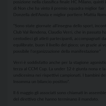
posizione nella classifica finale HC Milano, quinti
di Non che ha vinto il premio squadra miglior fair 
Donzella dell'Aosta e miglior portiere Mattia Romo
“Sono state giornate all'insegna dello sport, incon
Club Val Rendena, Claudio Verri, che in passato ha
centodieci gli atleti partecipanti, accompagnati da 
equilibrate, buon il livello del gioco; un grazie a
possibile l'organizzazione della manifestazione”
Verri è soddisfatto anche per la stagione agonistic
terza al CCM Cup. La under 12 è giunta nona e la
undicesima nei rispettivi campionati. I bambini d
Insomma un bilancio positivo”.
Il 6 maggio gli associati sono chiamati in assemble
del direttivo che hanno terminano il mandato.