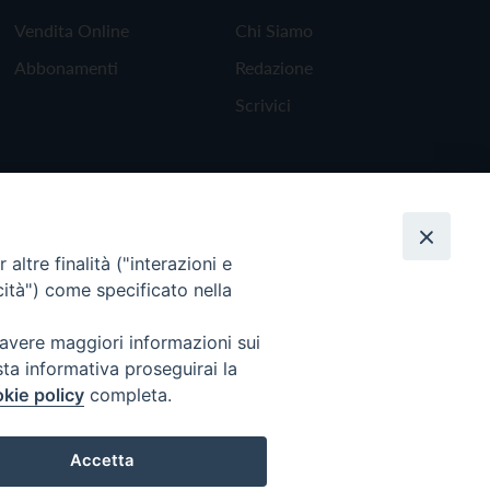
Vendita Online
Chi Siamo
Abbonamenti
Redazione
Scrivici
altre finalità ("interazioni e
cità") come specificato nella
 avere maggiori informazioni sui
sta informativa proseguirai la
kie policy
completa.
Torna all'inizio
Accetta