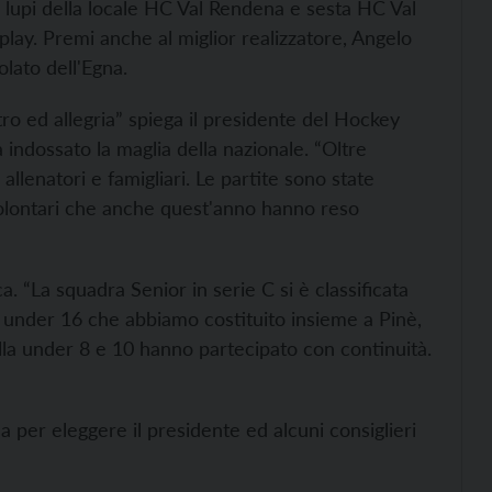
 i lupi della locale HC Val Rendena e sesta HC Val
play. Premi anche al miglior realizzatore, Angelo
lato dell'Egna.
tro ed allegria” spiega il presidente del Hockey
 indossato la maglia della nazionale. “Oltre
allenatori e famigliari. Le partite sono state
i volontari che anche quest'anno hanno reso
a. “La squadra Senior in serie C si è classificata
 under 16 che abbiamo costituito insieme a Pinè,
ella under 8 e 10 hanno partecipato con continuità.
a per eleggere il presidente ed alcuni consiglieri