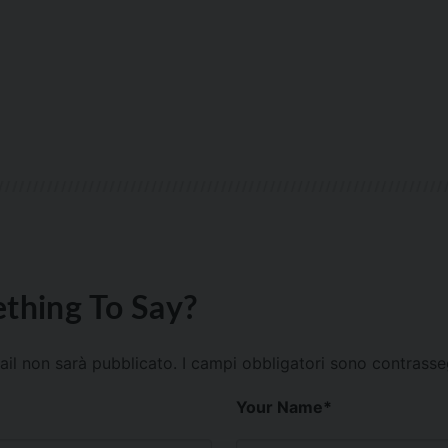
thing To Say?
mail non sarà pubblicato.
I campi obbligatori sono contrass
Your Name
*