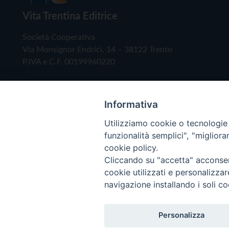
Vita Trentina Editrice
Società Cooperativa
Via Monsignor Endrici, 14 – 38122 Trento
P.IVA e C.F. 00199960220
Informativa
Utilizziamo cookie o tecnologie s
funzionalità semplici", "miglior
cookie policy.
Cliccando su "accetta" acconsent
Copyright © 2019 - Tutti i diritti riservati - Vita
cookie utilizzati e personalizza
navigazione installando i soli co
Privacy Policy
Personalizza