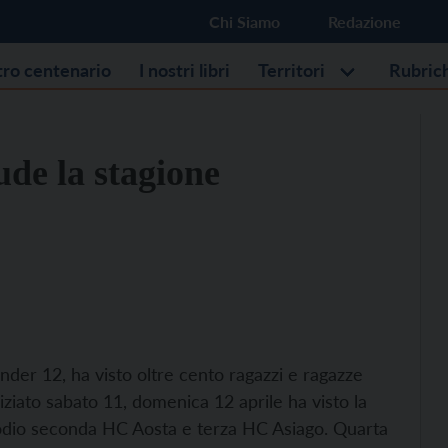
Chi Siamo
Redazione
stro centenario
I nostri libri
Territori
Rubric
ude la stagione
nder 12, ha visto oltre cento ragazzi e ragazze
niziato sabato 11, domenica 12 aprile ha visto la
podio seconda HC Aosta e terza HC Asiago. Quarta