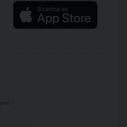
egnati
*