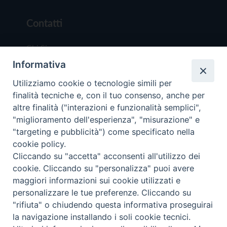
Contatti
Chi Siamo
Informativa
Redazione
Scrivici
Utilizziamo cookie o tecnologie simili per
finalità tecniche e, con il tuo consenso, anche per
altre finalità ("interazioni e funzionalità semplici",
"miglioramento dell'esperienza", "misurazione" e
"targeting e pubblicità") come specificato nella
cookie policy.
Copyright © 2019 - Tutti i diritti riservati - Vit
Cliccando su "accetta" acconsenti all'utilizzo dei
Trentina Editrice
cookie. Cliccando su "personalizza" puoi avere
maggiori informazioni sui cookie utilizzati e
Privacy Policy
personalizzare le tue preferenze. Cliccando su
Torna all'inizi
"rifiuta" o chiudendo questa informativa proseguirai
la navigazione installando i soli cookie tecnici.