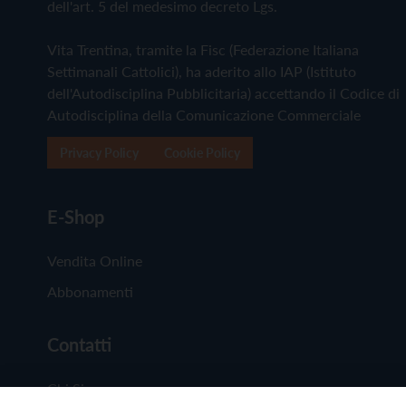
dell'art. 5 del medesimo decreto Lgs.
Vita Trentina, tramite la Fisc (Federazione Italiana
Settimanali Cattolici), ha aderito allo IAP (Istituto
dell'Autodisciplina Pubblicitaria) accettando il Codice di
Autodisciplina della Comunicazione Commerciale
Privacy Policy
Cookie Policy
E-Shop
Vendita Online
Abbonamenti
Contatti
Chi Siamo