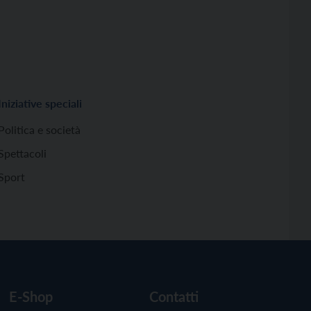
Iniziative speciali
Politica e società
Spettacoli
Sport
E-Shop
Contatti