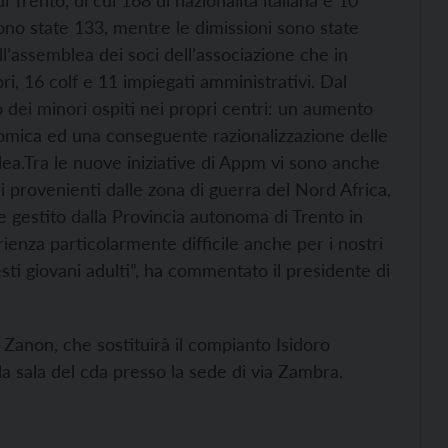
 Trento, di cui 168 di nazionalità italiana e 10
sono state 133, mentre le dimissioni sono state
ll’assemblea dei soci dell’associazione che in
i, 16 colf e 11 impiegati amministrativi. Dal
 dei minori ospiti nei propri centri: un aumento
nomica ed una conseguente razionalizzazione delle
lea.
Tra le nuove iniziative di Appm vi sono anche
ri provenienti dalle zona di guerra del Nord Africa,
le gestito dalla Provincia autonoma di Trento in
rienza particolarmente difficile anche per i nostri
esti giovani adulti”, ha commentato il presidente di
 Zanon, che sostituirà il compianto Isidoro
 la sala del cda presso la sede di via Zambra.