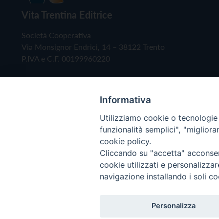
Vita Trentina Editrice
Società Cooperativa
Via Monsignor Endrici, 14 – 38122 Trento
P.IVA e C.F. 00199960220
Informativa
Utilizziamo cookie o tecnologie s
funzionalità semplici", "miglior
cookie policy.
Cliccando su "accetta" acconsent
Copyright © 2019 - Tutti i diritti riservati - Vita
cookie utilizzati e personalizza
navigazione installando i soli co
Privacy Policy
Personalizza