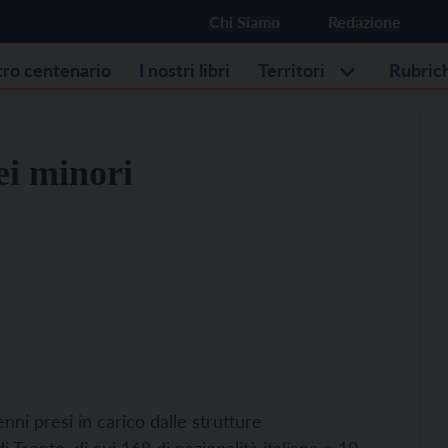
Chi Siamo
Redazione
stro centenario
I nostri libri
Territori
Rubric
ei minori
nni presi in carico dalle strutture