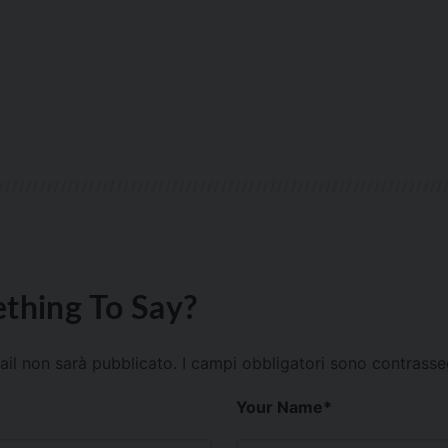
thing To Say?
mail non sarà pubblicato.
I campi obbligatori sono contrass
Your Name
*