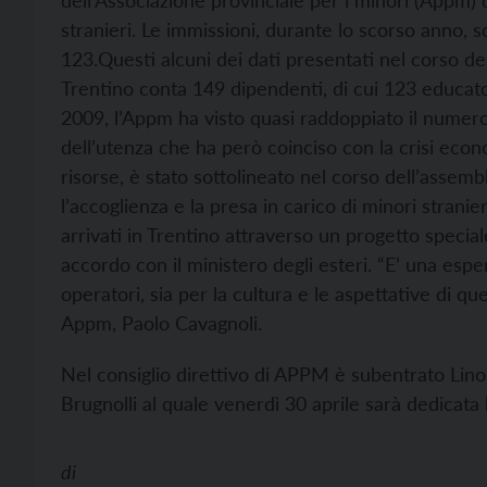
dell’Associazione provinciale per i minori (Appm) di
stranieri. Le immissioni, durante lo scorso anno, 
123.
Questi alcuni dei dati presentati nel corso de
Trentino conta 149 dipendenti, di cui 123 educator
2009, l’Appm ha visto quasi raddoppiato il numero
dell’utenza che ha però coinciso con la crisi eco
risorse, è stato sottolineato nel corso dell’assemb
l’accoglienza e la presa in carico di minori stranie
arrivati in Trentino attraverso un progetto specia
accordo con il ministero degli esteri. “E’ una espe
operatori, sia per la cultura e le aspettative di qu
Appm, Paolo Cavagnoli.
Nel consiglio direttivo di APPM è subentrato Lino
Brugnolli al quale venerdì 30 aprile sarà dedicata
di