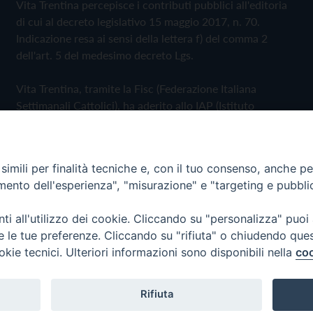
Vita Trentina percepisce i contributi pubblici all'editoria
di cui al decreto legislativo 15 maggio 2017, n. 70.
Indicazione resa ai sensi della lettera f) del comma 2
dell'art. 5 del medesimo decreto Lgs.
Vita Trentina, tramite la Fisc (Federazione Italiana
Settimanali Cattolici), ha aderito allo IAP (Istituto
dell'Autodisciplina Pubblicitaria) accettando il Codice di
Autodisciplina della Comunicazione Commerciale
imili per finalità tecniche e, con il tuo consenso, anche per 
Privacy Policy
Cookie Policy
amento dell'esperienza", "misurazione" e "targeting e pubbli
i all'utilizzo dei cookie. Cliccando su "personalizza" puoi
 Trentina Editrice
re le tue preferenze. Cliccando su "rifiuta" o chiudendo que
okie tecnici. Ulteriori informazioni sono disponibili nella
coo
Rifiuta