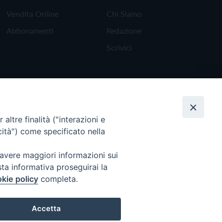
Vendita Online
Chi Siamo
Abbonamenti
Redazione
Scrivici
altre finalità ("interazioni e
cità") come specificato nella
 avere maggiori informazioni sui
sta informativa proseguirai la
kie policy
completa.
Torna all'inizio
Accetta