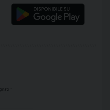
egnati
*