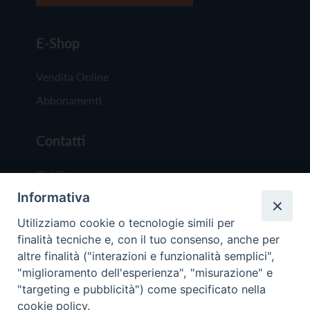
E-Shop
Vendita Online
Abbonamenti
Contatti
Chi Siamo
Informativa
Redazione
Scrivici
Utilizziamo cookie o tecnologie simili per
finalità tecniche e, con il tuo consenso, anche per
altre finalità ("interazioni e funzionalità semplici",
"miglioramento dell'esperienza", "misurazione" e
"targeting e pubblicità") come specificato nella
cookie policy.
Copyright © 2019 - Tutti i diritti riservati - Vit