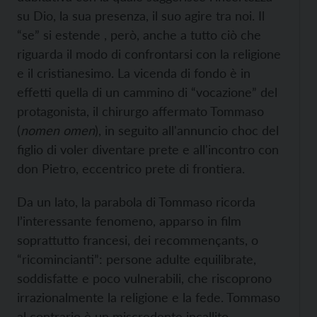
su Dio, la sua presenza, il suo agire tra noi. Il
“se” si estende , però, anche a tutto ciò che
riguarda il modo di confrontarsi con la religione
e il cristianesimo. La vicenda di fondo è in
effetti quella di un cammino di “vocazione” del
protagonista, il chirurgo affermato Tommaso
(
nomen omen
), in seguito all'annuncio choc del
figlio di voler diventare prete e all'incontro con
don Pietro, eccentrico prete di frontiera.
Da un lato, la parabola di Tommaso ricorda
l’interessante fenomeno, apparso in film
soprattutto francesi, dei recommençants, o
“ricomincianti”: persone adulte equilibrate,
soddisfatte e poco vulnerabili, che riscoprono
irrazionalmente la religione e la fede. Tommaso
al contrario è un miscredente incallito