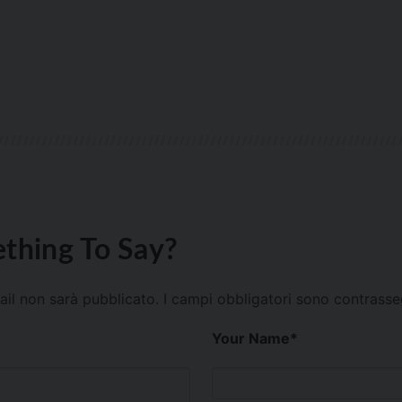
thing To Say?
mail non sarà pubblicato.
I campi obbligatori sono contrass
Your Name
*