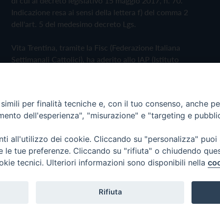
di cui al decreto legislativo 15 maggio 2017, n. 70.
Indicazione resa ai sensi della lettera f) del comma 2
dell'art. 5 del medesimo decreto Lgs.
Vita Trentina, tramite la Fisc (Federazione Italiana
Settimanali Cattolici), ha aderito allo IAP (Istituto
dell'Autodisciplina Pubblicitaria) accettando il Codice di
Autodisciplina della Comunicazione Commerciale
imili per finalità tecniche e, con il tuo consenso, anche per 
Privacy Policy
Cookie Policy
amento dell'esperienza", "misurazione" e "targeting e pubbli
i all'utilizzo dei cookie. Cliccando su "personalizza" puoi
 Trentina Editrice
re le tue preferenze. Cliccando su "rifiuta" o chiudendo que
okie tecnici. Ulteriori informazioni sono disponibili nella
coo
Rifiuta