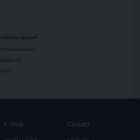
Iniziative speciali
Politica e società
Spettacoli
Sport
E-Shop
Contatti
Vendita Online
Chi Siamo