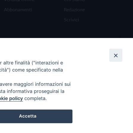
Abbonamenti
Redazione
Scrivici
altre finalità ("interazioni e
cità") come specificato nella
 avere maggiori informazioni sui
sta informativa proseguirai la
kie policy
completa.
Torna all'inizio
Accetta
Preferenze Cookie