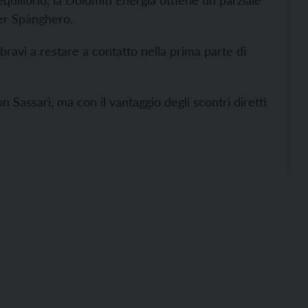
equilibrio, la Dolomiti Energia ottiene un parziale
per Spànghero.
bravi a restare a contatto nella prima parte di
 Sassari, ma con il vantaggio degli scontri diretti