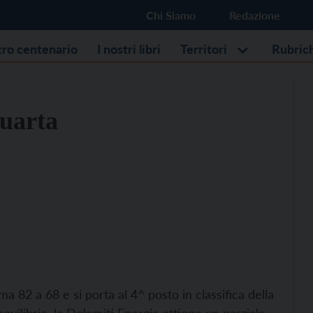
Chi Siamo
Redazione
stro centenario
I nostri libri
Territori
Rubric
quarta
 82 a 68 e si porta al 4^ posto in classifica della