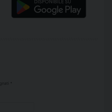
egnati
*