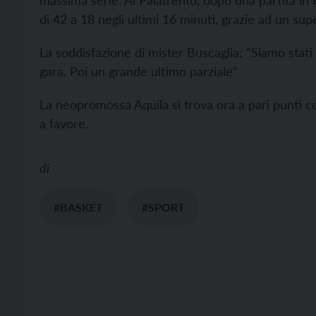
massima serie.
Al Palatrento, dopo una partita in 
di 42 a 18 negli ultimi 16 minuti, grazie ad un su
La soddisfazione di mister Buscaglia: “Siamo stati 
gara. Poi un grande ultimo parziale”
La neopromossa Aquila si trova ora a pari punti con
a favore.
di
#BASKET
#SPORT