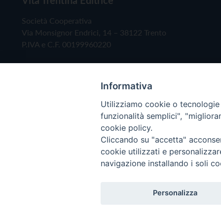
Società Cooperativa
Via Monsignor Endrici, 14 – 38122 Trento
P.IVA e C.F. 00199960220
Informativa
Utilizziamo cookie o tecnologie s
funzionalità semplici", "miglior
cookie policy.
Cliccando su "accetta" acconsent
Copyright © 2019 - Tutti i diritti riservati - Vita
cookie utilizzati e personalizza
navigazione installando i soli co
Privacy Policy
Personalizza