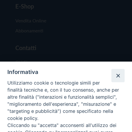
E-Shop
Vendita Online
Abbonamenti
Contatti
Chi Siamo
Informativa
Redazione
Scrivici
Utilizziamo cookie o tecnologie simili per
finalità tecniche e, con il tuo consenso, anche per
altre finalità ("interazioni e funzionalità semplici",
"miglioramento dell'esperienza", "misurazione" e
"targeting e pubblicità") come specificato nella
cookie policy.
Copyright © 2019 - Tutti i diritti riservati - Vit
Cliccando su "accetta" acconsenti all'utilizzo dei
Trentina Editrice