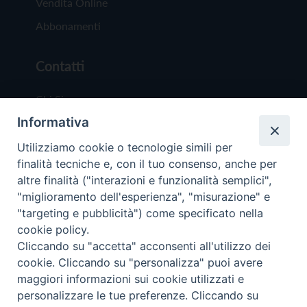
Vendita Online
Abbonamenti
Contatti
Chi Siamo
Informativa
Redazione
Scrivici
Utilizziamo cookie o tecnologie simili per
finalità tecniche e, con il tuo consenso, anche per
altre finalità ("interazioni e funzionalità semplici",
"miglioramento dell'esperienza", "misurazione" e
"targeting e pubblicità") come specificato nella
cookie policy.
Copyright © 2019 - Tutti i diritti riservati - Vit
Cliccando su "accetta" acconsenti all'utilizzo dei
Trentina Editrice
cookie. Cliccando su "personalizza" puoi avere
maggiori informazioni sui cookie utilizzati e
Privacy Policy
personalizzare le tue preferenze. Cliccando su
Torna all'inizi