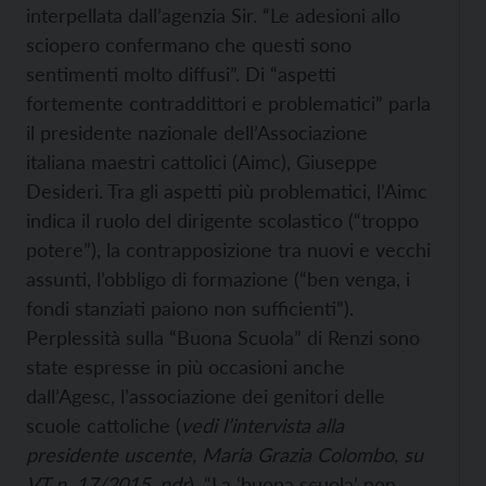
interpellata dall’agenzia Sir. “Le adesioni allo
sciopero confermano che questi sono
sentimenti molto diffusi”. Di “aspetti
fortemente contraddittori e problematici” parla
il presidente nazionale dell’Associazione
italiana maestri cattolici (Aimc), Giuseppe
Desideri. Tra gli aspetti più problematici, l’Aimc
indica il ruolo del dirigente scolastico (“troppo
potere”), la contrapposizione tra nuovi e vecchi
assunti, l’obbligo di formazione (“ben venga, i
fondi stanziati paiono non sufficienti”).
Perplessità sulla “Buona Scuola” di Renzi sono
state espresse in più occasioni anche
dall’Agesc, l’associazione dei genitori delle
scuole cattoliche (
vedi l’intervista alla
presidente uscente, Maria Grazia Colombo, su
VT n. 17/2015, ndr
). “La ‘buona scuola’ non