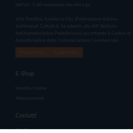
dell'art. 5 del medesimo decreto Lgs.
Vita Trentina, tramite la Fisc (Federazione Italiana
Settimanali Cattolici), ha aderito allo IAP (Istituto
dell'Autodisciplina Pubblicitaria) accettando il Codice di
Autodisciplina della Comunicazione Commerciale
Privacy Policy
Cookie Policy
E-Shop
Vendita Online
Abbonamenti
Contatti
Chi Siamo