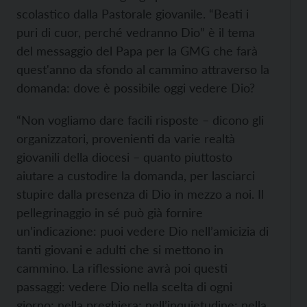
scolastico dalla Pastorale giovanile. “Beati i
puri di cuor, perché vedranno Dio” è il tema
del messaggio del Papa per la GMG che farà
quest'anno da sfondo al cammino attraverso la
domanda: dove è possibile oggi vedere Dio?
“Non vogliamo dare facili risposte – dicono gli
organizzatori, provenienti da varie realtà
giovanili della diocesi – quanto piuttosto
aiutare a custodire la domanda, per lasciarci
stupire dalla presenza di Dio in mezzo a noi. Il
pellegrinaggio in sé può già fornire
un’indicazione: puoi vedere Dio nell’amicizia di
tanti giovani e adulti che si mettono in
cammino. La riflessione avrà poi questi
passaggi: vedere Dio nella scelta di ogni
giorno; nella preghiera; nell’inquietudine; nella