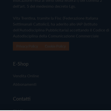
Indicazione resa ai sensi della lettera f) del comma 2
dell'art. 5 del medesimo decreto Lgs.
Vita Trentina, tramite la Fisc (Federazione Italiana
Settimanali Cattolici), ha aderito allo IAP (Istituto
dell'Autodisciplina Pubblicitaria) accettando il Codice di
Autodisciplina della Comunicazione Commerciale
Privacy Policy
Cookie Policy
E-Shop
Vendita Online
Abbonamenti
Contatti
Chi Siamo