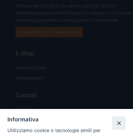
Settimanali Cattolici), ha aderito allo IAP (Istituto
dell'Autodisciplina Pubblicitaria) accettando il Codice di
Autodisciplina della Comunicazione Commerciale
Privacy Policy
Cookie Policy
E-Shop
Vendita Online
Abbonamenti
Contatti
Chi Siamo
Informativa
Redazione
Scrivici
Utilizziamo cookie o tecnologie simili per