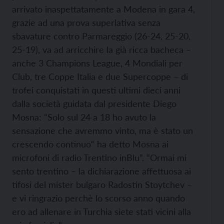
arrivato inaspettatamente a Modena in gara 4,
grazie ad una prova superlativa senza
sbavature contro Parmareggio (26-24, 25-20,
25-19), va ad arricchire la già ricca bacheca –
anche 3 Champions League, 4 Mondiali per
Club, tre Coppe Italia e due Supercoppe – di
trofei conquistati in questi ultimi dieci anni
dalla società guidata dal presidente Diego
Mosna: “Solo sul 24 a 18 ho avuto la
sensazione che avremmo vinto, ma è stato un
crescendo continuo“ ha detto Mosna ai
microfoni di radio Trentino inBlu”. “Ormai mi
sento trentino – la dichiarazione affettuosa ai
tifosi del mister bulgaro Radostin Stoytchev –
e vi ringrazio perchè lo scorso anno quando
ero ad allenare in Turchia siete stati vicini alla