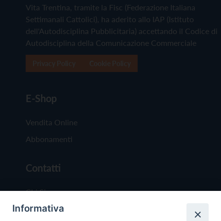
Vita Trentina, tramite la Fisc (Federazione Italiana
Settimanali Cattolici), ha aderito allo IAP (Istituto
dell'Autodisciplina Pubblicitaria) accettando il Codice di
Autodisciplina della Comunicazione Commerciale
Privacy Policy
Cookie Policy
E-Shop
Vendita Online
Abbonamenti
Contatti
Chi Siamo
Informativa
Redazione