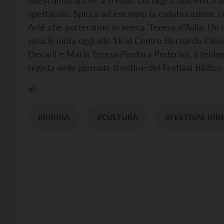
quest’anno anche a Trento.
Da oggi a domenica un
spettacolo. Spicca ad esempio la collaborazione co
Arté che porteranno in scena ‘Teresa d’Avila. Un c
sera.
Si inizia oggi alle 18 al Centro Bernardo Cles
Decarli e Maria Teresa Pontara Pederiva.
Il teolo
regista delle giornate trentine del Festival Biblico
di
#BIBBIA
#CULTURA
#FESTIVAL BIB