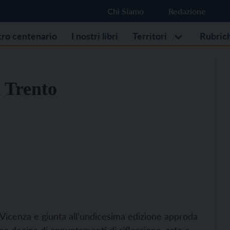
Chi Siamo
Redazione
stro centenario
I nostri libri
Territori
Rubric
a Trento
 a Vicenza e giunta all’undicesima edizione approda