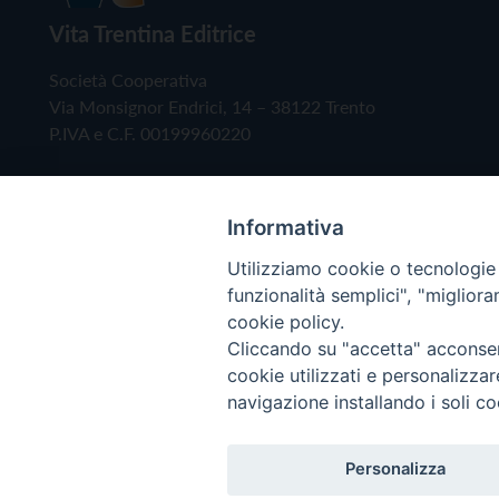
Vita Trentina Editrice
Società Cooperativa
Via Monsignor Endrici, 14 – 38122 Trento
P.IVA e C.F. 00199960220
Informativa
Utilizziamo cookie o tecnologie s
funzionalità semplici", "miglior
cookie policy.
Cliccando su "accetta" acconsent
Copyright © 2019 - Tutti i diritti riservati - Vita
cookie utilizzati e personalizza
navigazione installando i soli co
Privacy Policy
Personalizza