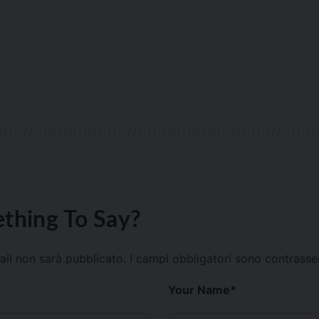
thing To Say?
mail non sarà pubblicato.
I campi obbligatori sono contrass
Your Name
*