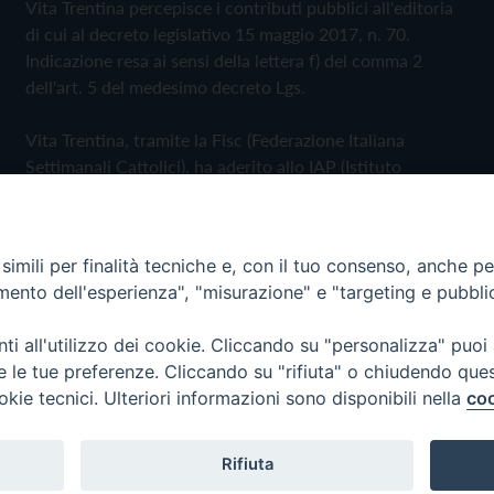
Vita Trentina percepisce i contributi pubblici all'editoria
di cui al decreto legislativo 15 maggio 2017, n. 70.
Indicazione resa ai sensi della lettera f) del comma 2
dell'art. 5 del medesimo decreto Lgs.
Vita Trentina, tramite la Fisc (Federazione Italiana
Settimanali Cattolici), ha aderito allo IAP (Istituto
dell'Autodisciplina Pubblicitaria) accettando il Codice di
Autodisciplina della Comunicazione Commerciale
imili per finalità tecniche e, con il tuo consenso, anche per 
Privacy Policy
Cookie Policy
amento dell'esperienza", "misurazione" e "targeting e pubbli
i all'utilizzo dei cookie. Cliccando su "personalizza" puoi
 Trentina Editrice
re le tue preferenze. Cliccando su "rifiuta" o chiudendo que
okie tecnici. Ulteriori informazioni sono disponibili nella
coo
Rifiuta