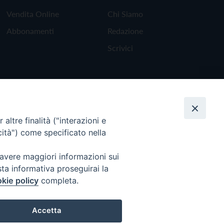
Vendita Online
Chi Siamo
Abbonamenti
Redazione
Scrivici
altre finalità ("interazioni e
cità") come specificato nella
 avere maggiori informazioni sui
sta informativa proseguirai la
kie policy
completa.
Torna all'inizio
Accetta