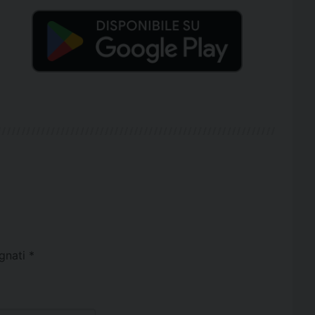
egnati
*