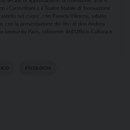
a decina di appuntamenti di riflessione, arte e
n i Carmelitani e il Teatro Stabile di Innovazione
astello nel cuore’, con Pamela Villoresi, sabato
io, con la presentazione dei libri di don Andrea
go Leonardo Paris, referente dell’Ufficio Cultura e
LICO
#TEOLOGIA