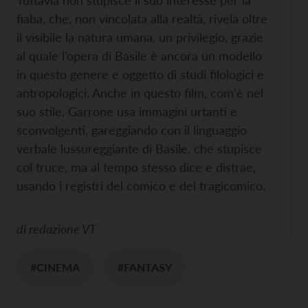
Tuttavia non stupisce il suo interesse per la
fiaba, che, non vincolata alla realtà, rivela oltre
il visibile la natura umana, un privilegio, grazie
al quale l’opera di Basile è ancora un modello
in questo genere e oggetto di studi filologici e
antropologici. Anche in questo film, com'è nel
suo stile, Garrone usa immagini urtanti e
sconvolgenti, gareggiando con il linguaggio
verbale lussureggiante di Basile, che stupisce
col truce, ma al tempo stesso dice e distrae,
usando i registri del comico e del tragicomico.
di
redazione VT
#CINEMA
#FANTASY