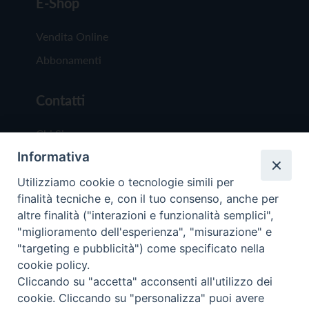
E-Shop
Vendita Online
Abbonamenti
Contatti
Chi Siamo
Informativa
Redazione
Scrivici
Utilizziamo cookie o tecnologie simili per
finalità tecniche e, con il tuo consenso, anche per
altre finalità ("interazioni e funzionalità semplici",
"miglioramento dell'esperienza", "misurazione" e
"targeting e pubblicità") come specificato nella
cookie policy.
Copyright © 2019 - Tutti i diritti riservati - Vit
Cliccando su "accetta" acconsenti all'utilizzo dei
Trentina Editrice
cookie. Cliccando su "personalizza" puoi avere