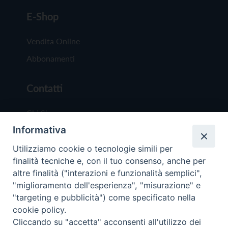
E-Shop
Vendita Online
Abbonamenti
Contatti
Chi Siamo
Informativa
Redazione
Scrivici
Utilizziamo cookie o tecnologie simili per
finalità tecniche e, con il tuo consenso, anche per
altre finalità ("interazioni e funzionalità semplici",
"miglioramento dell'esperienza", "misurazione" e
"targeting e pubblicità") come specificato nella
cookie policy.
Copyright © 2019 - Tutti i diritti riservati - Vit
Cliccando su "accetta" acconsenti all'utilizzo dei
Trentina Editrice