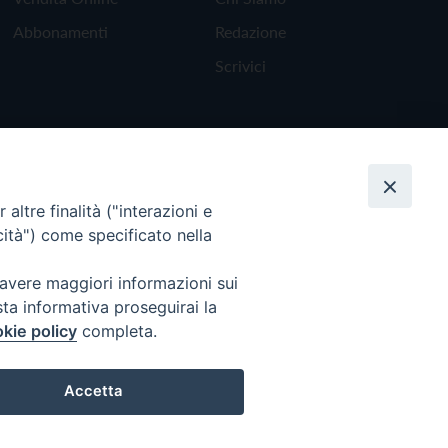
Abbonamenti
Redazione
Scrivici
altre finalità ("interazioni e
cità") come specificato nella
 avere maggiori informazioni sui
sta informativa proseguirai la
kie policy
completa.
Torna all'inizio
Accetta
Preferenze Cookie