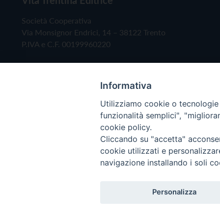
Società Cooperativa
Via Monsignor Endrici, 14 – 38122 Trento
P.IVA e C.F. 00199960220
Informativa
Utilizziamo cookie o tecnologie s
funzionalità semplici", "miglior
cookie policy.
Cliccando su "accetta" acconsent
Copyright © 2019 - Tutti i diritti riservati - Vita
cookie utilizzati e personalizza
navigazione installando i soli co
Privacy Policy
Personalizza