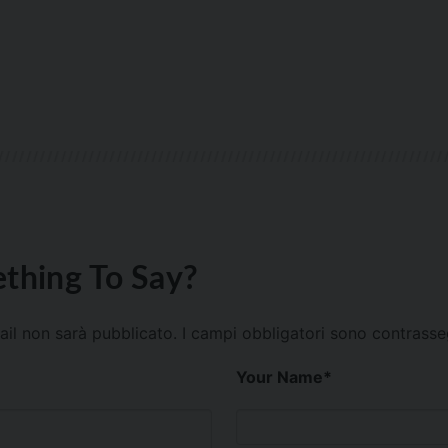
thing To Say?
mail non sarà pubblicato.
I campi obbligatori sono contrass
Your Name
*