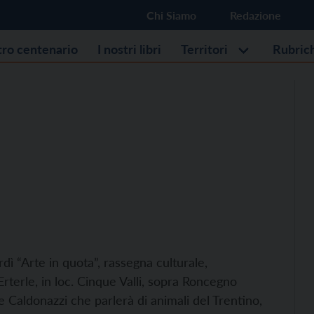
Chi Siamo
Redazione
stro centenario
I nostri libri
Territori
Rubric
ì “Arte in quota”, rassegna culturale,
Erterle, in loc. Cinque Valli, sopra Roncegno
 Caldonazzi che parlerà di animali del Trentino,