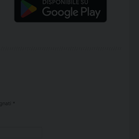
egnati
*