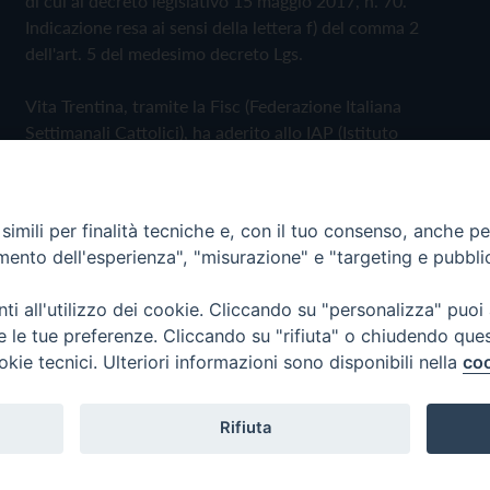
di cui al decreto legislativo 15 maggio 2017, n. 70.
Indicazione resa ai sensi della lettera f) del comma 2
dell'art. 5 del medesimo decreto Lgs.
Vita Trentina, tramite la Fisc (Federazione Italiana
Settimanali Cattolici), ha aderito allo IAP (Istituto
dell'Autodisciplina Pubblicitaria) accettando il Codice di
Autodisciplina della Comunicazione Commerciale
imili per finalità tecniche e, con il tuo consenso, anche per 
Privacy Policy
Cookie Policy
amento dell'esperienza", "misurazione" e "targeting e pubbli
i all'utilizzo dei cookie. Cliccando su "personalizza" puoi
 Trentina Editrice
re le tue preferenze. Cliccando su "rifiuta" o chiudendo que
okie tecnici. Ulteriori informazioni sono disponibili nella
coo
Rifiuta