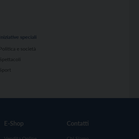
Iniziative speciali
Politica e società
Spettacoli
Sport
E-Shop
Contatti
Vendita Online
Chi Siamo