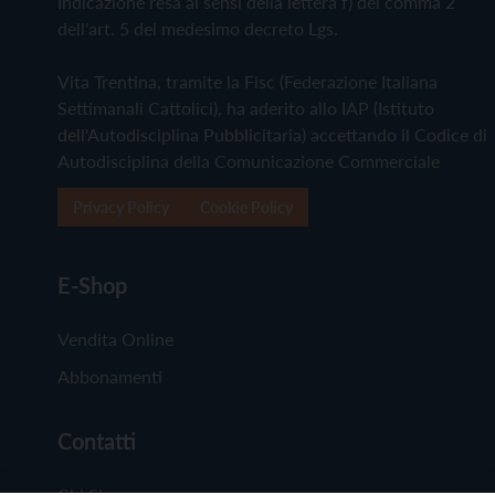
Indicazione resa ai sensi della lettera f) del comma 2
dell'art. 5 del medesimo decreto Lgs.
Vita Trentina, tramite la Fisc (Federazione Italiana
Settimanali Cattolici), ha aderito allo IAP (Istituto
dell'Autodisciplina Pubblicitaria) accettando il Codice di
Autodisciplina della Comunicazione Commerciale
Privacy Policy
Cookie Policy
E-Shop
Vendita Online
Abbonamenti
Contatti
Chi Siamo