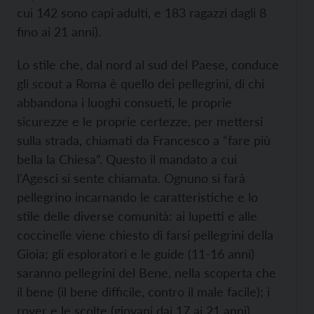
cui 142 sono capi adulti, e 183 ragazzi dagli 8
fino ai 21 anni).
Lo stile che, dal nord al sud del Paese, conduce
gli scout a Roma è quello dei pellegrini, di chi
abbandona i luoghi consueti, le proprie
sicurezze e le proprie certezze, per mettersi
sulla strada, chiamati da Francesco a “fare più
bella la Chiesa”. Questo il mandato a cui
l'Agesci si sente chiamata. Ognuno si farà
pellegrino incarnando le caratteristiche e lo
stile delle diverse comunità: ai lupetti e alle
coccinelle viene chiesto di farsi pellegrini della
Gioia; gli esploratori e le guide (11-16 anni)
saranno pellegrini del Bene, nella scoperta che
il bene (il bene difficile, contro il male facile); i
rover e le scolte (giovani dai 17 ai 21 anni)